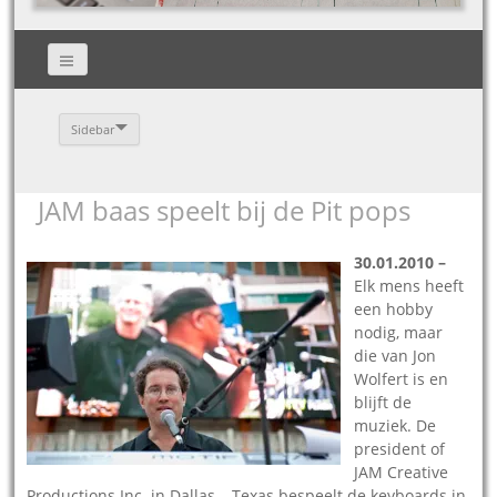
Sidebar
JAM baas speelt bij de Pit pops
30.
01.2010 –
Elk mens heeft
een hobby
nodig, maar
die van Jon
Wolfert is en
blijft de
muziek. De
president of
JAM Creative
Productions Inc. in Dallas – Texas bespeelt de keyboards in