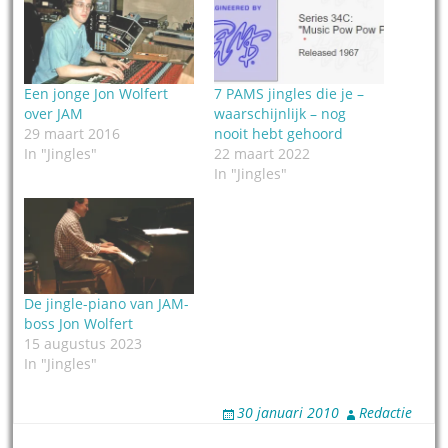
Een jonge Jon Wolfert
7 PAMS jingles die je –
over JAM
waarschijnlijk – nog
29 maart 2016
nooit hebt gehoord
In "Jingles"
22 maart 2022
In "Jingles"
De jingle-piano van JAM-
boss Jon Wolfert
15 augustus 2023
In "Jingles"
30 januari 2010
Redactie