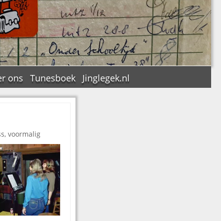
r ons
Tunesboek
Jinglegek.nl
ss, voormalig
n