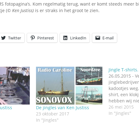
Omroepbanden
MS fotopagina’s. Kom regelmatig terug, want er komt steeds meer bi
je (
© Ken Justiss)
is er straks in het groot te zien.
Stoomfluit Klaas
Vaak
Uitvinding
jinglecassette
Twitter
Pinterest
LinkedIn
E-mail
Jingle T-shirts
26.05.2015 - V
jinglebedrijve
kadootjes weg.
shirt, een klok
hebben wij nie
jinglezolder e
26 mei 2015
ustiss
De jingles van Ken Justiss
Genootschap l
In "Jingles"
23 oktober 2017
goedbedoelde 
In "Jingles"
Jingleweb-vrie
(die vroeger bi
werkte) stuurd