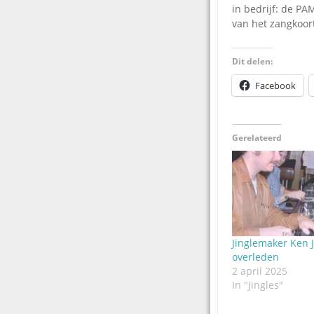
in bedrijf: de PA
van het zangkoort
Dit delen:
Facebook
Gerelateerd
Jinglemaker Ken J
overleden
2 april 2025
In "Jingles"