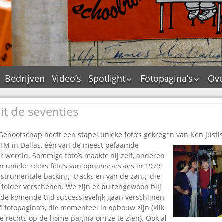
Bedrijven
Video’s
Spotlight
Fotopagina’s
Ove
De Tourflitsjingle –
JAM in pictures
wie zijn de makers?
it de seventies
PAMS in pictures
Jingledemo’s en hun
TM in pictures
tags
Genootschap heeft een stapel unieke foto’s gekregen van Ken Justi
Pepper & Tanner i
Dallas jingle city
TM in Dallas, één
van de meest befaamde
pictures
er wereld. Sommige foto’s maakte hij zelf, anderen
De Tourtune
Top Format in
n unieke reeks foto’s van opnamesessies in 1973
Ferry Maat 65
pictures
strumentale backing- tracks en van de zang, die
Ferry Maat interview
Dik Voormekaar in
 folder verschenen. We zijn er buitengewoon blij
foto’s
 de komende tijd successievelijk gaan verschijnen
Jingle Awards
 fotopagina’s, die momenteel in opbouw zijn (klik
Jingle NIEUW
e rechts op de home-pagina om ze te zien). Ook al