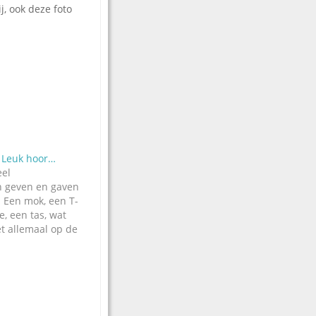
j, ook deze foto
. Leuk hoor…
eel
n geven en gaven
 Een mok, een T-
je, een tas, wat
t allemaal op de
n -kelder van het
iggen aan
give-aways.
nd Ken Justiss
j TM in Dallas
e ons laatst een