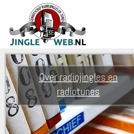
Over radiojingles en
radiotunes