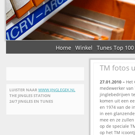
Home
Winkel
Tunes Top 100
TM fotos u
27.01.2010 –
Het 
medewerker van 
LUISTER NAAR
WWW.JINGLEGEK.NL
jinglebedrijven t
THE JINGLES STATION
komen uit een ee
24/7 JINGLES EN TUNES
en 1974 van de in
in een glanzende
mee en ze zullen
op de speciale TM
op het TM icoontj