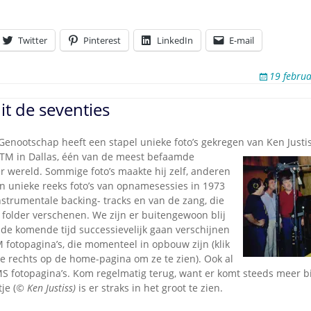
Twitter
Pinterest
LinkedIn
E-mail
19 febru
it de seventies
Genootschap heeft een stapel unieke foto’s gekregen van Ken Justi
TM in Dallas, één
van de meest befaamde
er wereld. Sommige foto’s maakte hij zelf, anderen
n unieke reeks foto’s van opnamesessies in 1973
strumentale backing- tracks en van de zang, die
 folder verschenen. We zijn er buitengewoon blij
 de komende tijd successievelijk gaan verschijnen
 fotopagina’s, die momenteel in opbouw zijn (klik
e rechts op de home-pagina om ze te zien). Ook al
MS fotopagina’s. Kom regelmatig terug, want er komt steeds meer bi
je (
© Ken Justiss)
is er straks in het groot te zien.