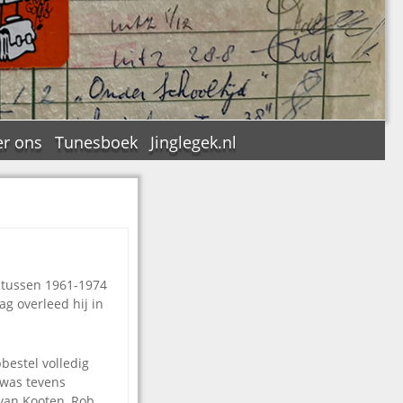
r ons
Tunesboek
Jinglegek.nl
n
, tussen 1961-1974
g overleed hij in
estel volledig
 was tevens
 van Kooten, Rob