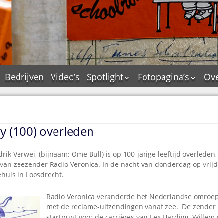
Bedrijven
Video’s
Spotlight
Fotopagina’s
Ove
De Tourflitsjingle –
JAM in pictures
wie zijn de makers?
PAMS in pictures
Jingledemo’s en hun
TM in pictures
tags
y (100) overleden
Pepper & Tanner i
Dallas jingle city
pictures
De Tourtune
ik Verweij (bijnaam: Ome Bull) is op 100-jarige leeftijd overleden
Top Format in
 van zeezender Radio Veronica. In de nacht van donderdag op vrijda
Ferry Maat 65
pictures
ehuis in Loosdrecht.
Ferry Maat interview
Dik Voormekaar in
foto’s
Jingle Awards
Radio Veronica veranderde het Nederlandse omroepb
met de reclame-uitzendingen vanaf zee. De zender
Jingle NIEUW
startpunt voor de carrières van Lex Harding, Willem