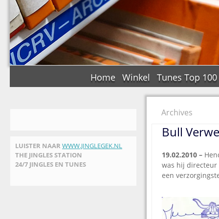
Home
Winkel
Tunes Top 100
Archives
Bull Verwe
LUISTER NAAR
WWW.JINGLEGEK.NL
19.02.2010 –
Hendr
THE JINGLES STATION
24/7 JINGLES EN TUNES
was hij directeur
een verzorgingst