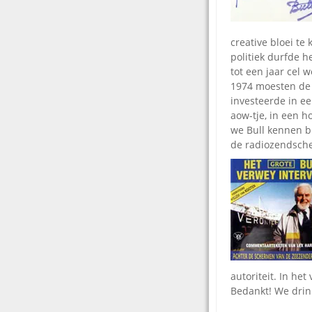
creative bloei t
politiek durfde h
tot een jaar cel
1974 moesten de z
investeerde in e
aow-tje, in een 
we Bull kennen b
de radiozendsche
autoriteit. In he
Bedankt! We drink