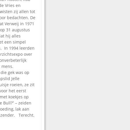
de Vries en
isten zij allen tot
voor bedachten. De
at Verweij in 1971
 op 31 augustus
t hij alles
et een simpel
s. In 1994 leerden
erzichtsexpo over
nverbeterlijk
ig mens.
 die gek was op
slid Jelle
isje roeien, ze zit
voor het eerst
 met koekjes op
e Bull?” – zeiden
voeding, lak aan
n zender. Terecht.