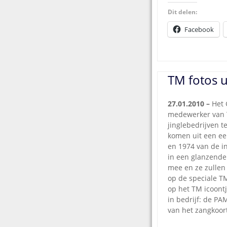
Dit delen:
Facebook
TM fotos u
27.01.2010 –
Het 
medewerker van 
jinglebedrijven t
komen uit een ee
en 1974 van de in
in een glanzende
mee en ze zullen
op de speciale TM
op het TM icoontj
in bedrijf: de PA
van het zangkoort