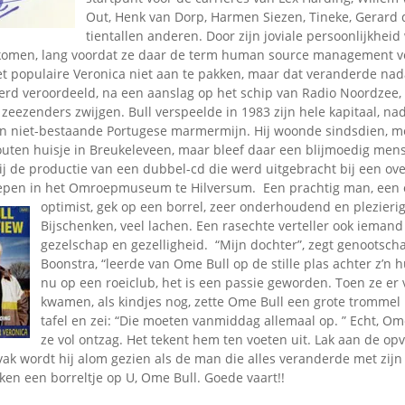
Omroepbanden
Out, Henk van Dorp, Harmen Siezen, Tineke, Gerard 
tientallen anderen. Door zijn joviale persoonlijkheid w
Stoomfluit Klaas
Vaak
e komen, lang voordat ze daar de term human source management 
et populaire Veronica niet aan te pakken, maar dat veranderde nad
Uitvinding
 werd veroordeeld, na een aanslag op het schip van Radio Noordzee,
jinglecassette
eezenders zwijgen. Bull verspeelde in 1983 zijn hele kapitaal, nada
en niet-bestaande Portugese marmermijn. Hij woonde sindsdien, m
houten huisje in Breukeleveen, maar bleef daar een blijmoedig men
ij de productie van een dubbel-cd die werd uitgebracht bij een ov
pen in het Omroepmuseum te Hilversum. Een prachtig man, een o
optimist, gek op een borrel, zeer onderhoudend e
n plezier
Bijschenken, veel lachen. Een rasechte verteller ook iemand
gezelschap en gezelligheid. “Mijn dochter”, zegt genootschap
Boonstra, “leerde van Ome Bull op de stille plas achter z’n hu
nu op een roeiclub, het is een passie geworden. Toen ze er 
kwamen, als kindjes nog, zette Ome Bull een grote trommel
tafel en zei: “Die moeten vanmiddag allemaal op. ” Echt, Om
ze vol ontzag. Het tekent hem ten voeten uit. Lak aan de op
t vak wordt hij alom gezien als de man die alles veranderde met zij
en een borreltje op U, Ome Bull. Goede vaart!!