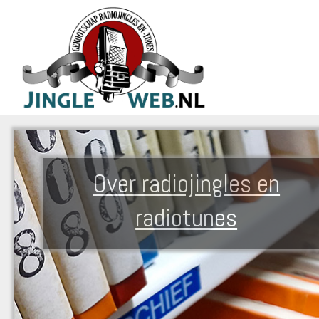
Over radiojingles en
radiotunes