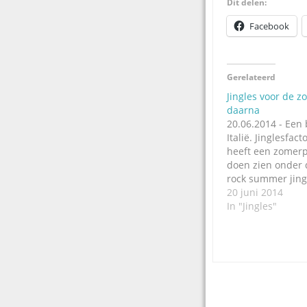
Dit delen:
Facebook
Gerelateerd
Jingles voor de z
daarna
20.06.2014 - Een 
Italië. Jinglesfac
heeft een zomerpa
doen zien onder
rock summer jing
jingles in zowel z
20 juni 2014
ook in 'gewone' st
In "Jingles"
rest van het jaar,
zogeheten 'all ye
version'. Slim con
naar de demo.…
Post