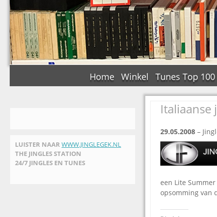
Home
Winkel
Tunes Top 100
Italiaanse
29.05.2008
– Jing
LUISTER NAAR
WWW.JINGLEGEK.NL
THE JINGLES STATION
24/7 JINGLES EN TUNES
een Lite Summer K
opsomming van de