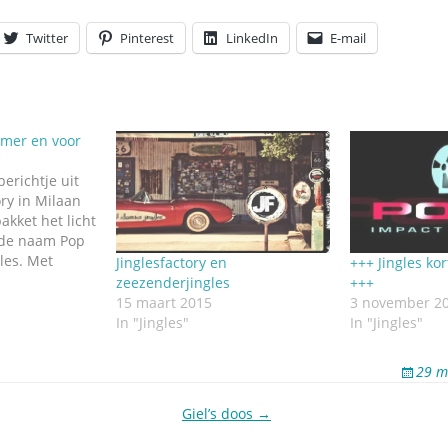
Omroepbanden
Twitter
Pinterest
LinkedIn
E-mail
Stoomfluit Klaas
Vaak
Uitvinding
jinglecassette
omer en voor
berichtje uit
tory in Milaan
kket het licht
 de naam Pop
les. Met
Jinglesfactory en
+++ Jingles kor
omerstijl, als
zeezenderjingles
+++
ijl voor de
15 maart 2015
3 november 2
 een
In "Jingles"
In "Jingles"
ar round
cept. Luister
29 m
Giel’s doos →