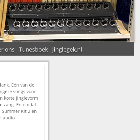
r ons
Tunesboek
Jinglegek.nl
klank. Eén van de
n
angere song
s voor
n korte jinglevorm
rse zang. En omdat
en Summer Kit 2 en
n audio