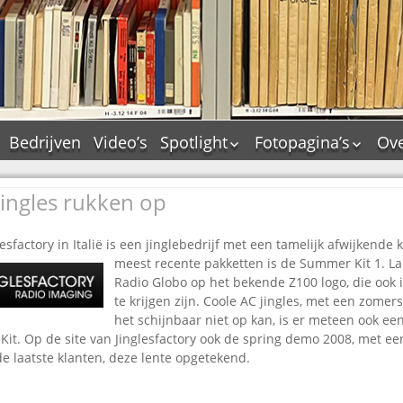
Bedrijven
Video’s
Spotlight
Fotopagina’s
Ove
De Tourflitsjingle –
JAM in pictures
wie zijn de makers?
 jingles rukken op
PAMS in pictures
Jingledemo’s en hun
TM in pictures
tags
lesfactory in Italië is een jinglebedrijf met een tamelijk afwijkende 
Pepper & Tanner i
Dallas jingle city
meest recente pakketten is de Summer Kit 1. L
pictures
Radio Globo op het bekende Z100 logo, die ook i
De Tourtune
Top Format in
te krijgen zijn. Coole AC jingles, met een zome
Ferry Maat 65
pictures
het schijnbaar niet op kan, is er meteen ook e
Ferry Maat interview
Dik Voormekaar in
it. Op de site van Jinglesfactory ook de spring demo 2008, met ee
foto’s
 laatste klanten, deze lente opgetekend.
Jingle Awards
Jingle NIEUW