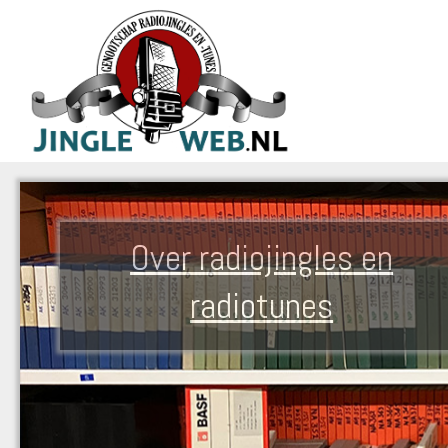
Over radiojingles en
radiotunes