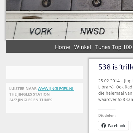
Home
Winkel
Tunes Top 100
538 is ’tri
25.02.2014 – Jing
Library). Ook Ra
LUISTER NAAR
WWW.JINGLEGEK.NL
die helemaal van 
THE JINGLES STATION
waarover 538 sa
24/7 JINGLES EN TUNES
Dit delen:
Facebook