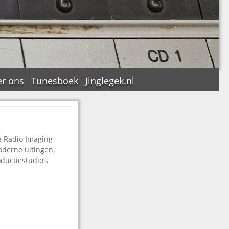
r ons
Tunesboek
Jinglegek.nl
he Radio Imaging
n
oderne uitingen,
oductiestudio’s