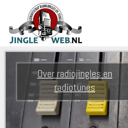
Over radiojingles en
radiotunes