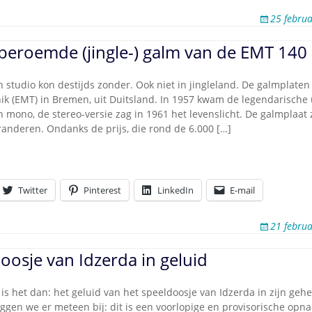
Omroepbanden
25 febru
Stoomfluit Klaas
Vaak
beroemde (jingle-) galm van de EMT 140
Uitvinding
jinglecassette
 studio kon destijds zonder. Ook niet in jingleland. De galmplaten
ik (EMT) in Bremen, uit Duitsland. In 1957 kwam de legendarische 
n mono, de stereo-versie zag in 1961 het levenslicht. De galmplaat
anderen. Ondanks de prijs, die rond de 6.000 […]
Twitter
Pinterest
LinkedIn
E-mail
21 febru
oosje van Idzerda in geluid
 is het dan: het geluid van het speeldoosje van Idzerda in zijn geh
ggen we er meteen bij: dit is een voorlopige en provisorische opn