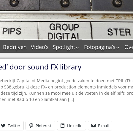
Bedrijven
Video’s
Spotlight
Fotopagina’s
Ove
De Tourflitsjingle –
JAM in pictures
wie zijn de makers?
lled’ door sound FX library
PAMS in pictures
Jingledemo’s en hun
TM in pictures
tags
lebedrijf Capital of Media begint goede zaken te doen met TRIL (T
Pepper & Tanner i
Dallas jingle city
dio 538 gebruikt deze FX- en production elements inmiddels voor m
pictures
deze tijd zijn. Kunnen ze mooi mee uit de voeten in de elf (elf!) pr
De Tourtune
Top Format in
men met Radio 10 en Slam!FM aan […]
Ferry Maat 65
pictures
Ferry Maat interview
Dik Voormekaar in
foto’s
Jingle Awards
Twitter
Pinterest
LinkedIn
E-mail
Jingle NIEUW