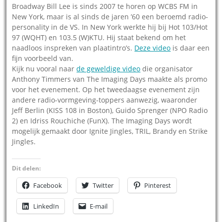
Broadway Bill Lee is sinds 2007 te horen op WCBS FM in
New York, maar is al sinds de jaren ’60 een beroemd radio-
personality in de VS. In New York werkte hij bij Hot 103/Hot
97 (WQHT) en 103.5 (W)KTU. Hij staat bekend om het
naadloos inspreken van plaatintro’s.
Deze video
is daar een
fijn voorbeeld van.
Kijk nu vooral naar
de geweldige video
die organisator
Anthony Timmers van The Imaging Days maakte als promo
voor het evenement. Op het tweedaagse evenement zijn
andere radio-vormgeving-toppers aanwezig, waaronder
Jeff Berlin (KISS 108 in Boston), Guido Sprenger (NPO Radio
2) en Idriss Rouchiche (FunX). The Imaging Days wordt
mogelijk gemaakt door Ignite Jingles, TRIL, Brandy en Strike
Jingles.
Dit delen:
Facebook
Twitter
Pinterest
LinkedIn
E-mail