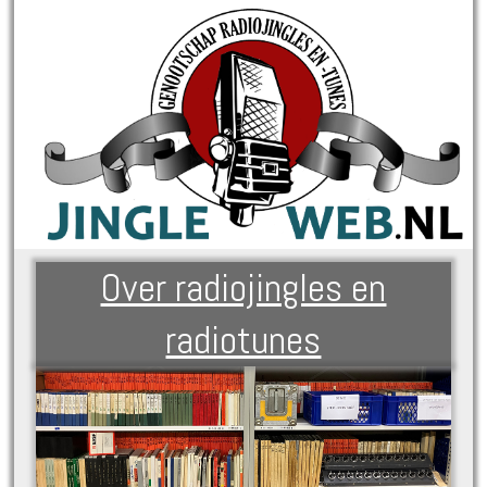
Over radiojingles en
radiotunes