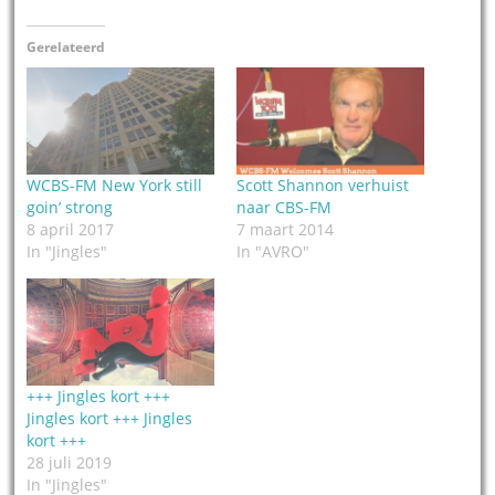
Gerelateerd
WCBS-FM New York still
Scott Shannon verhuist
goin’ strong
naar CBS-FM
8 april 2017
7 maart 2014
In "Jingles"
In "AVRO"
+++ Jingles kort +++
Jingles kort +++ Jingles
kort +++
28 juli 2019
In "Jingles"