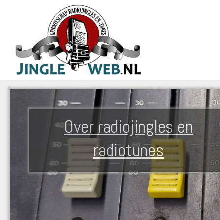
Over radiojingles en
radiotunes