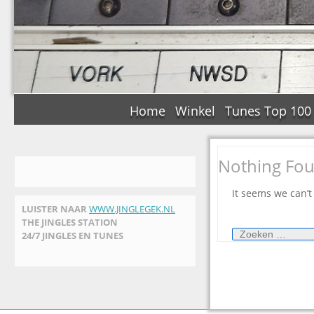
Home
Winkel
Tunes Top 100
Nothing Fo
It seems we can’t
LUISTER NAAR
WWW.JINGLEGEK.NL
THE JINGLES STATION
Zoeken
24/7 JINGLES EN TUNES
naar: