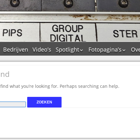
Bedrijven
Video’s
Spotlight
Fotopagina’s
Ove
De Tourflitsjingle –
JAM in pictures
wie zijn de makers?
PAMS in pictures
und
Jingledemo’s en hun
TM in pictures
tags
 find what you’re looking for. Perhaps searching can help.
Pepper & Tanner i
Dallas jingle city
pictures
De Tourtune
Top Format in
Ferry Maat 65
pictures
Ferry Maat interview
Dik Voormekaar in
foto’s
Jingle Awards
Jingle NIEUW