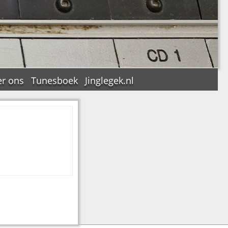
r ons
Tunesboek
Jinglegek.nl
n