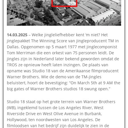
14.03.2025
– Welke jingleliefhebber kent ‘m niet? Het
jinglepakket The Winning Score van jingleproducent TM in
Dallas. Opgenomen op 5 maart 1977 met jinglecomponist
Tom Merriman die een orkest van 75 personen leidt. De
jingles zijn in Nederland later bekend geworden omdat de
TROS ze opnieuw heeft laten inzingen. De plaats van
opname was Studio 18 van de Amerikaanse filmproducent
Warner Brothers. Wie de demo van de TM-jingles
beluistert, hoort de bevestiging: “On March 5th at 9 AM the
big gates of Warner Brothers studios 18 swung open.”
Studio 18 staat op het grote terrein van Warner Brothers
(WB), ingeklemd tussen de Los Angeles River, West
Riverside Drive en West Olive Avenue in Burbank,
Hollywood, ten noordwesten van Los Angeles. De
filmloodsen van het bedrijf zijn duidelijk te zien in de