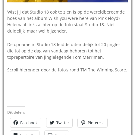
Wist jij dat Studio 18 ook te zien is op de wereldberoemde
hoes van het album Wish you were here van Pink Floyd?
Helemaal links achter op de foto staat Studio 18. Niet
duidelijk, maar wel bijzonder.
De opname in Studio 18 leidde uiteindelijk tot 20 jingles
die tot op de dag van vandaag behoren tot het
toprepertoire van jinglelegende Tom Merriman.
Scroll hieronder door de foto’s rond TM The Winning Score.
De
Studi
De
Het
De
De
Een
Als je
hoes
o 18
doos
comp
artie
‘big
platt
wilt
van
vanui
met
lex
steni
gate’
egro
wete
Pink
t de
een
met
ngan
van
nd
n
Floyd’
lucht
resin
studi
g van
Studi
van
welk
Dit delen:
s
gezie
g van
o’s
Studi
o 18
Studi
e
Wish
n,
The
van
o 18
o 18
werel
Facebook
Twitter
Pinterest
you
foto
Winni
Warn
dber
were
Goog
ng
er
oem
here
le
Scor
Broth
de