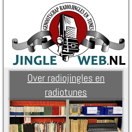
Over radiojingles en
radiotunes