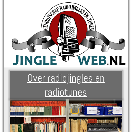
Over radiojingles en
radiotunes