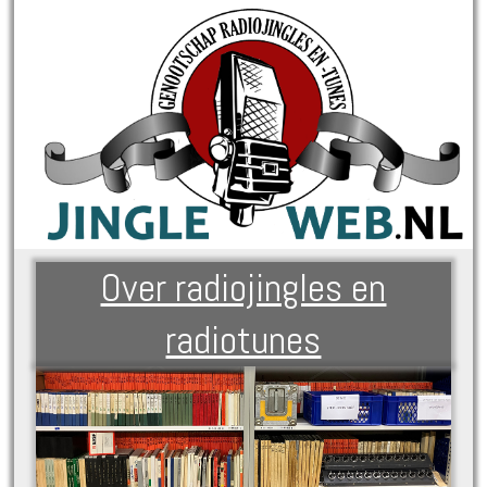
Over radiojingles en
radiotunes