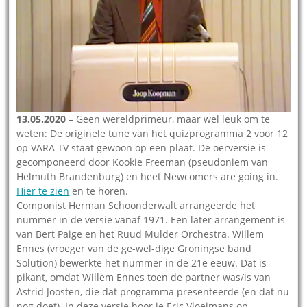
13.05.2020
– Geen wereldprimeur, maar wel leuk om te
weten: De originele tune van het quizprogramma 2 voor 12
op VARA TV staat gewoon op een plaat. De oerversie is
gecomponeerd door Kookie Freeman (pseudoniem van
Helmuth Brandenburg) en heet Newcomers are going in.
Hier te zien
en te horen.
Componist Herman Schoonderwalt arrangeerde het
nummer in de versie vanaf 1971. Een later arrangement is
van Bert Paige en het Ruud Mulder Orchestra. Willem
Ennes (vroeger van de ge-wel-dige Groningse band
Solution) bewerkte het nummer in de 21e eeuw. Dat is
pikant, omdat Willem Ennes toen de partner was/is van
Astrid Joosten, die dat programma presenteerde (en dat nu
nog doet). In deze versie hoor je Eric Vloeimans op