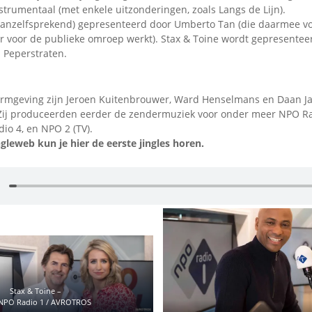
strumentaal (met enkele uitzonderingen, zoals Langs de Lijn).
anzelfsprekend) gepresenteerd door Umberto Tan (die daarmee vo
er voor de publieke omroep werkt). Stax & Toine wordt gepresente
 Peperstraten.
ormgeving zijn Jeroen Kuitenbrouwer, Ward Henselmans en Daan 
ij produceerden eerder de zendermuziek voor onder meer NPO Ra
io 4, en NPO 2 (TV).
ngleweb kun je hier de eerste jingles horen.
Stax & Toine –
 NPO Radio 1 / AVROTROS