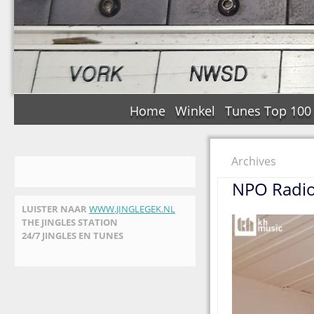
Home
Winkel
Tunes Top 100
Archives
NPO Radio 
LUISTER NAAR
WWW.JINGLEGEK.NL
THE JINGLES STATION
24/7 JINGLES EN TUNES