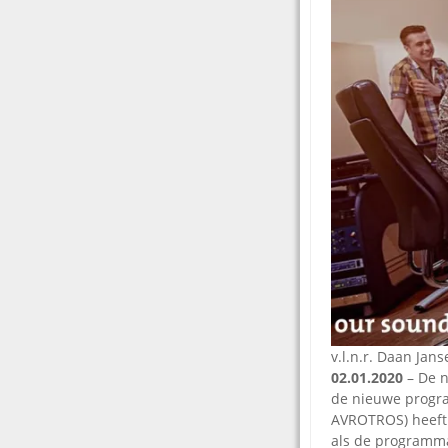
v.l.n.r. Daan Ja
02.01.2020
– De n
de nieuwe progra
AVROTROS) heeft 
als de programma