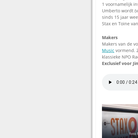
1 voornamelijk in
Umberto wordt (v
sinds 15 jaar we
Stax en Toine van
Makers
Makers van de v
Music
vormend. Z
klassieke NPO Rad
Exclusief voor Ji
foto