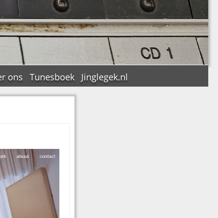
r ons
Tunesboek
Jinglegek.nl
n