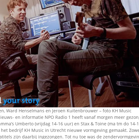
Omroepbanden
Stoomfluit Klaas
Vaak
Uitvinding
jinglecassette
nsen, Ward Henselmans en Jeroen Kuitenbrouwer – foto KH Music
ieuws- en informatie NPO Radio 1 heeft vanaf morgen meer gezong
mma’s Umberto (vrijdag 14-16 uur) en Stax & Toine (ma tm do 14-1
het bedrijf KH Music in Utrecht nieuwe vormgeving gemaakt. Zo
titels zijn daarbij ingezongen. Tot nu toe was de zendervormgevi