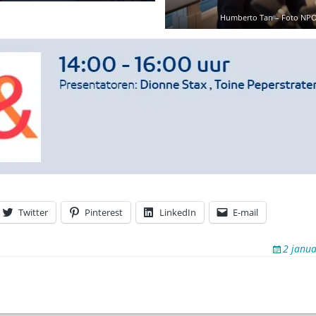
Humberto Tan – Foto NPO
Twitter
Pinterest
LinkedIn
E-mail
2 janua