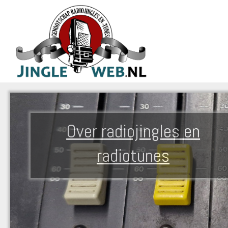
Over radiojingles en
radiotunes