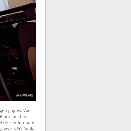
en jingles. Voor
6 uur, beiden
wel de zendernaam
ng voor NPO Radio