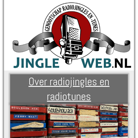
Over radiojingles en
radiotunes