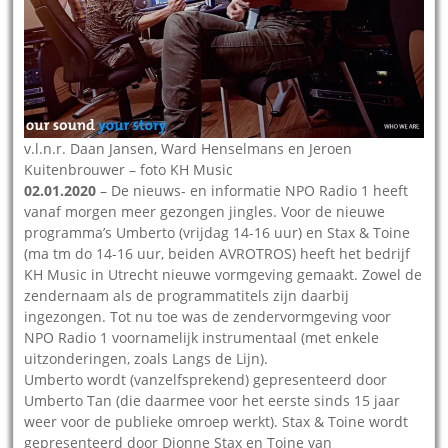
v.l.n.r. Daan Jansen, Ward Henselmans en Jeroen
Kuitenbrouwer – foto KH Music
02.01.2020
– De nieuws- en informatie NPO Radio 1 heeft
vanaf morgen meer gezongen jingles. Voor de nieuwe
programma’s Umberto (vrijdag 14-16 uur) en Stax & Toine
(ma tm do 14-16 uur, beiden AVROTROS) heeft het bedrijf
KH Music in Utrecht nieuwe vormgeving gemaakt. Zowel de
zendernaam als de programmatitels zijn daarbij
ingezongen. Tot nu toe was de zendervormgeving voor
NPO Radio 1 voornamelijk instrumentaal (met enkele
uitzonderingen, zoals Langs de Lijn).
Umberto wordt (vanzelfsprekend) gepresenteerd door
Umberto Tan (die daarmee voor het eerste sinds 15 jaar
weer voor de publieke omroep werkt). Stax & Toine wordt
gepresenteerd door Dionne Stax en Toine van