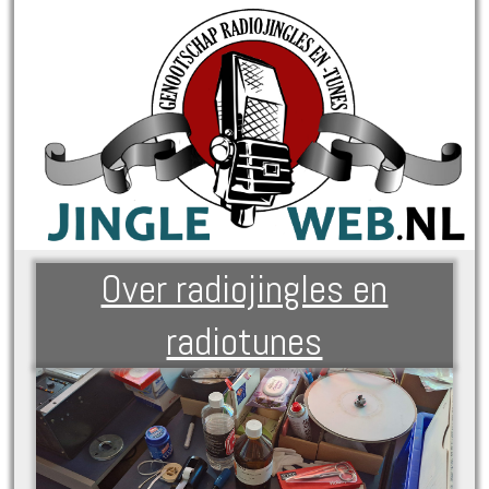
Over radiojingles en
radiotunes