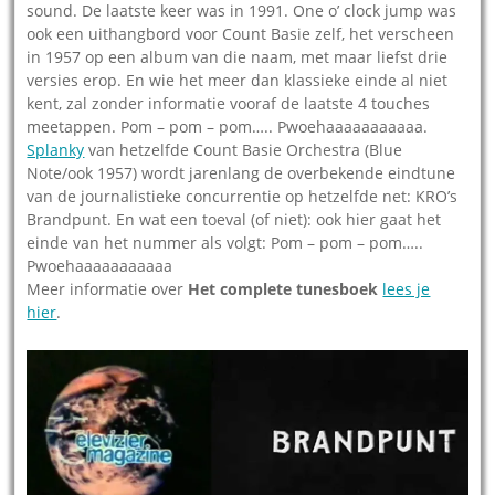
sound. De laatste keer was in 1991. One o’ clock jump was
ook een uithangbord voor Count Basie zelf, het verscheen
in 1957 op een album van die naam, met maar liefst drie
versies erop. En wie het meer dan klassieke einde al niet
kent, zal zonder informatie vooraf de laatste 4 touches
meetappen. Pom – pom – pom….. Pwoehaaaaaaaaaaa.
Splanky
van hetzelfde Count Basie Orchestra (Blue
Note/ook 1957) wordt jarenlang de overbekende eindtune
van de journalistieke concurrentie op hetzelfde net: KRO’s
Brandpunt. En wat een toeval (of niet): ook hier gaat het
einde van het nummer als volgt: Pom – pom – pom…..
Pwoehaaaaaaaaaaa
Meer informatie over
Het complete tunesboek
lees je
hier
.