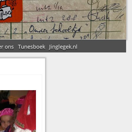
r ons
Tunesboek
Jinglegek.nl
n