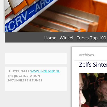
Home
Winkel
Tunes Top 100
Archives
Zelfs Sint
LUISTER NAAR
WWW.JINGLEGEK.NL
THE JINGLES STATION
24/7 JINGLES EN TUNES