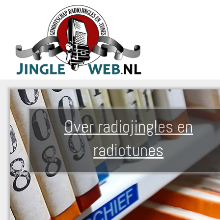
Over radiojingles en
radiotunes