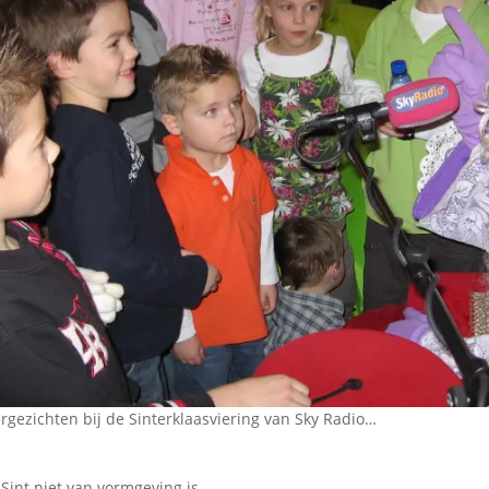
Omroepbanden
Stoomfluit Klaas
Vaak
Uitvinding
jinglecassette
gezichten bij de Sinterklaasviering van Sky Radio…
Sint niet van vormgeving is,