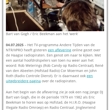
Bart van Gogh / Eric Beekman aan het ‘werk’
04.07.2025
– Het TV-programma Andere Tijden van de
NTR/VPRO heeft gisteren
een aflevering
online gezet over
de Haagse radiopiraten. Een genot om naar te kijken. Met
een aantal hoofdrolspelers van toen nu weer aan het
woord: Rob Weterings (Rob Candy op Radio Centraal), René
van den Abeelen (Hofstad Radio) Cor Moerman en John
Roth (Radio Controle Dienst). Er is daarnaast ook
een
uitgebreidere pagina
over de radiopiraten.
Aan het begin van de aflevering zie je ook een nog jonge DJ
Bart van Gogh, die in de periode 1979 en 1982 als Eric
Beekman te horen was op Hofstad, de H.I.R.O. (Haagse
Illegale Radio Omroep) en Radio Centraal. Jinglevriend