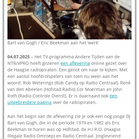
Bart van Gogh / Eric Beekman aan het ‘werk’
04.07.2025
– Het TV-programma Andere Tijden van de
NTR/VPRO heeft gisteren
een aflevering
online gezet over
de Haagse radiopiraten. Een genot om naar te kijken. Met
een aantal hoofdrolspelers van toen nu weer aan het
woord: Rob Weterings (Rob Candy op Radio Centraal), René
van den Abeelen (Hofstad Radio) Cor Moerman en John
Roth (Radio Controle Dienst). Er is daarnaast ook
een
uitgebreidere pagina
over de radiopiraten.
Aan het begin van de aflevering zie je ook een nog jonge DJ
Bart van Gogh, die in de periode 1979 en 1982 als Eric
Beekman te horen was op Hofstad, de H.I.R.O. (Haagse
Illegale Radio Omroep) en Radio Centraal. Jinglevriend