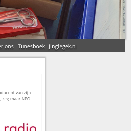
r ons
Tunesboek
Jinglegek.nl
n
oducent van zijn
C, zeg maar NPO