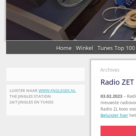
Home
Winkel
Tunes Top 100
Archives
Radio ZET 
LUISTER NAAR
WWW.JINGLEGEK.NL
03.02.2023
– Radi
THE JINGLES STATION
24/7 JINGLES EN TUNES
nieuwste radiovo
Radio 2), koos vo
Beluister hier
het