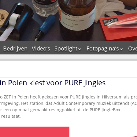
Bedrijven
Video’s
Spotlight
Fotopagina’s
Ove
De Tourflitsjingle –
JAM in pictures
wie zijn de makers?
PAMS in pictures
Jingledemo’s en hun
TM in pictures
tags
in Polen kiest voor PURE Jingles
Pepper & Tanner i
Dallas jingle city
pictures
De Tourtune
o ZET in Polen heeft gekozen voor PURE Jingles in Hilversum als pr
Top Format in
rmgeving. Het station, dat Adult Contemporary muziek uitzendt (A
Ferry Maat 65
pictures
or een op maat gemaakt resingpakket uit de PURE JingleBox.
Ferry Maat interview
Dik Voormekaar in
 resultaat.
foto’s
Jingle Awards
Jingle NIEUW