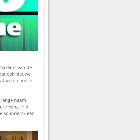
maker is van de
dat ook nieuwe
wil weten hoe je
e lange naam
or resing. Het
e sounders), een