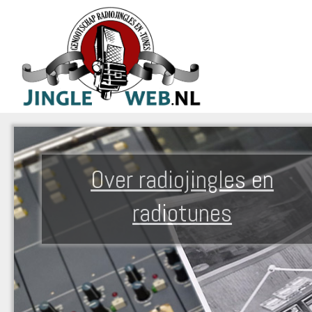
Over radiojingles en
radiotunes