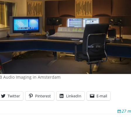
OB Audio Imaging in Amsterdam
Twitter
Pinterest
LinkedIn
E-mail
27 m