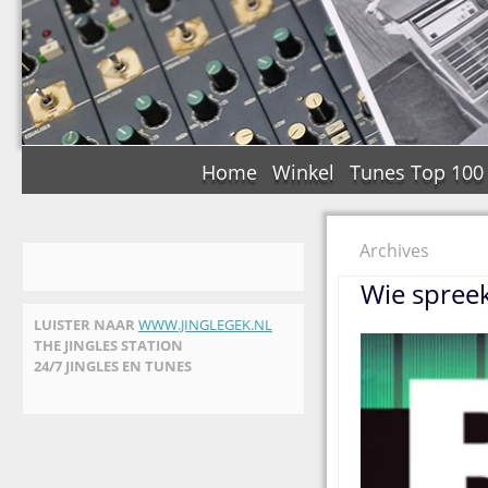
Home
Winkel
Tunes Top 100
Archives
Wie spree
LUISTER NAAR
WWW.JINGLEGEK.NL
THE JINGLES STATION
24/7 JINGLES EN TUNES