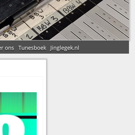
r ons
Tunesboek
Jinglegek.nl
n