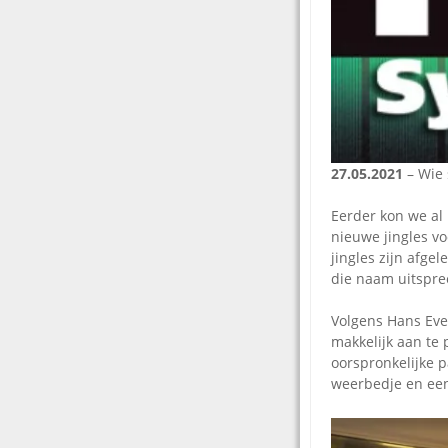
27.05.2021
– Wie 
Eerder kon we al
nieuwe jingles v
jingles zijn afge
die naam uitspre
Volgens Hans Eve
makkelijk aan te 
oorspronkelijke 
weerbedje en een