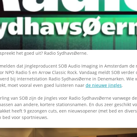
Omroepbanden
Stoomfluit Klaas
Vaak
Uitvinding
jinglecassette
spreekt het goed uit? Radio SydhavsØerne.
 melden dat jingleproducent SOB Audio Imaging in Amsterdam de 
oor NPO Radio 5 en Arrow Classic Rock. Vandaag meldt SOB verder 
leverd bij internetstation Radio SydhavsØerne in Denemarken. Wie 
ekt, moet vooral even goed luisteren naar
de nieuwe jingles
.
rling van SOB zijn de jingles voor Radio SydhavsØerne vanwege d
passen aan andere, kortere stationsnamen. En dus zeer geschikt vo
pakket heeft 9 gezongen cuts, een nieuwsopener (met bed en divers
 bed voor sportnieuws.