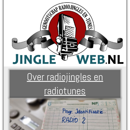
Over radiojingles en
radiotunes