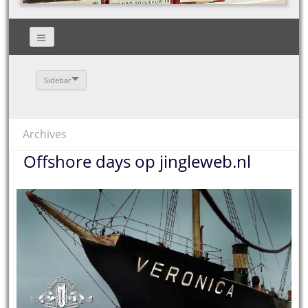
Sidebar
Archives
Offshore days op jingleweb.nl