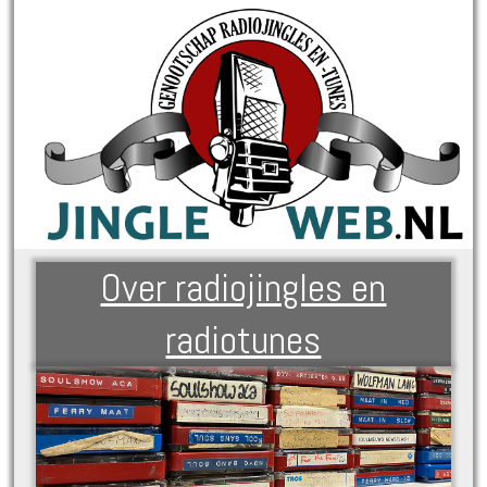
Over radiojingles en
radiotunes