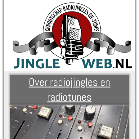
Over radiojingles en
radiotunes