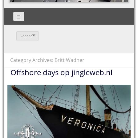
Sidebar
Category Archives: Britt Wadner
Offshore days op jingleweb.nl