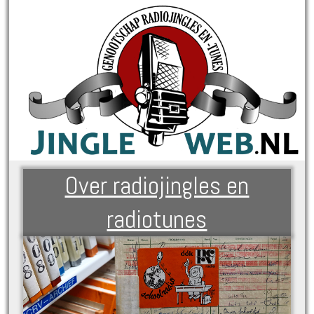
Over radiojingles en
radiotunes