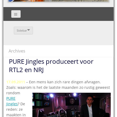
Sidebar
Archives
PURE Jingles produceert voor
RTL2 en NRJ
17.09.2011
– Een mens kan zich rare dingen afvragen.
Zoals: waarom is het de laatste maanden zo r
ustig geweest
rondom
PURE
Jingles
? De
reden: ze
maakten in