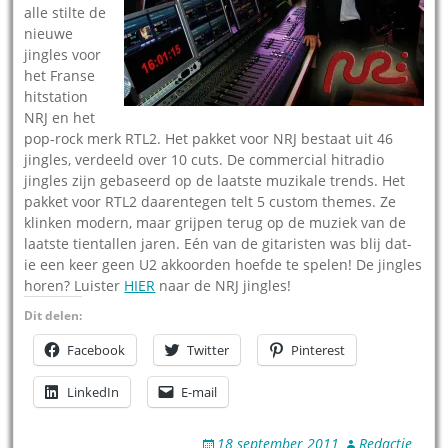
alle stilte de
nieuwe
jingles voor
het Franse
hitstation
NRJ en het
pop-rock merk RTL2. Het pakket voor NRJ bestaat uit 46
jingles, verdeeld over 10 cuts. De commercial hitradio
jingles zijn gebaseerd op de laatste muzikale trends. Het
pakket voor RTL2 daarentegen telt 5 custom themes. Ze
klinken modern, maar grijpen terug op de muziek van de
laatste tientallen jaren. Eén van de gitaristen was blij dat-
ie een keer geen U2 akkoorden hoefde te spelen! De jingles
horen? Luister
HIER
naar de NRJ jingles!
Dit delen:
Facebook
Twitter
Pinterest
LinkedIn
E-mail
18 september 2011
Redactie