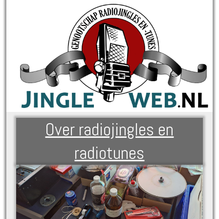
Over radiojingles en
radiotunes