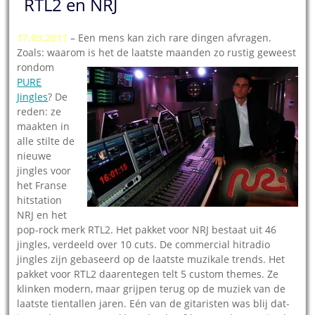
RTL2 en NRJ
17.09.2011
– Een mens kan zich rare dingen afvragen.
Zoals: waarom is het de laatste maanden zo r
ustig geweest
rondom
PURE
Jingles
? De
reden: ze
maakten in
alle stilte de
nieuwe
jingles voor
het Franse
hitstation
NRJ en het
pop-rock merk RTL2. Het pakket voor NRJ bestaat uit 46
jingles, verdeeld over 10 cuts. De commercial hitradio
jingles zijn gebaseerd op de laatste muzikale trends. Het
pakket voor RTL2 daarentegen telt 5 custom themes. Ze
klinken modern, maar grijpen terug op de muziek van de
laatste tientallen jaren. Eén van de gitaristen was blij dat-