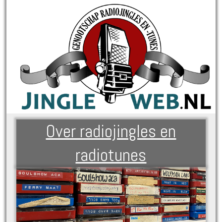
Over radiojingles en
radiotunes