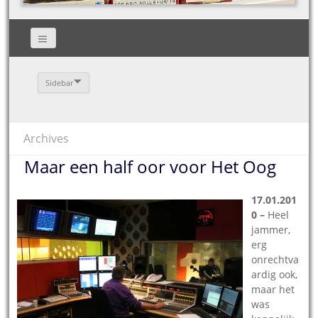
Sidebar
Archives
Maar een half oor voor Het Oog
17.01.201
0 –
Heel
jammer,
erg
onrechtva
ardig ook,
maar het
was