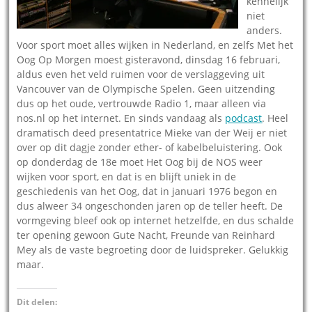
kennelijk
niet
anders.
Voor sport moet alles wijken in Nederland, en zelfs Met het
Oog Op Morgen moest gisteravond, dinsdag 16 februari,
aldus even het veld ruimen voor de verslaggeving uit
Vancouver van de Olympische Spelen. Geen uitzending
dus op het oude, vertrouwde Radio 1, maar alleen via
nos.nl op het internet. En sinds vandaag als
podcast
. Heel
dramatisch deed presentatrice Mieke van der Weij er niet
over op dit dagje zonder ether- of kabelbeluistering. Ook
op donderdag de 18e moet Het Oog bij de NOS weer
wijken voor sport, en dat is en blijft uniek in de
geschiedenis van het Oog, dat in januari 1976 begon en
dus alweer 34 ongeschonden jaren op de teller heeft. De
vormgeving bleef ook op internet hetzelfde, en dus schalde
ter opening gewoon Gute Nacht, Freunde van Reinhard
Mey als de vaste begroeting door de luidspreker. Gelukkig
maar.
Dit delen: