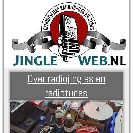
Over radiojingles en
radiotunes