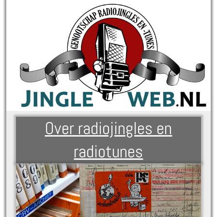
Over radiojingles en
radiotunes