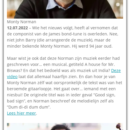
Monty Norman
12.07.2022
– Wie het nieuws volgt, heeft al vernomen dat
de componist van de James bond-tune is overleden. Nee,
niet John Barry (die arrangeerde de muziek), maar de
minder bekende Monty Norman. Hij werd 94 jaar oud.
Maar wist je ook dat deze Norman zijn muziek eerder had
geschreven voor… een musical, getiteld A house for Mr.
Biswas? En dat het bedoeld was als muziek uit India?
Deze
video
laat dat allemaal haarfijn zien. En dan hoor je van
Monty Norman zélf wat oorspronkelijk de tekst was van het
beroemde gitaarloopje. Het gaat over… iemand met een
niesbui! De originele titel was in ieder geval “Good sign,
bad sign”, en Norman beschreef de melodielijn zelf als
“Dum di-di dum dum”.
Lees hier meer
.