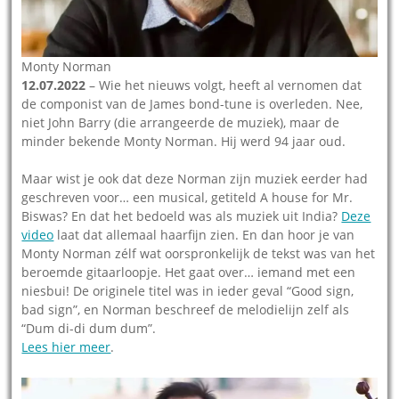
Monty Norman
12.07.2022
– Wie het nieuws volgt, heeft al vernomen dat
de componist van de James bond-tune is overleden. Nee,
niet John Barry (die arrangeerde de muziek), maar de
minder bekende Monty Norman. Hij werd 94 jaar oud.
Maar wist je ook dat deze Norman zijn muziek eerder had
geschreven voor… een musical, getiteld A house for Mr.
Biswas? En dat het bedoeld was als muziek uit India?
Deze
video
laat dat allemaal haarfijn zien. En dan hoor je van
Monty Norman zélf wat oorspronkelijk de tekst was van het
beroemde gitaarloopje. Het gaat over… iemand met een
niesbui! De originele titel was in ieder geval “Good sign,
bad sign”, en Norman beschreef de melodielijn zelf als
“Dum di-di dum dum”.
Lees hier meer
.