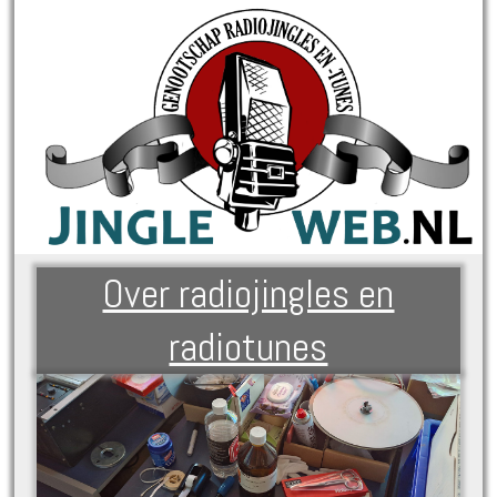
Over radiojingles en
radiotunes