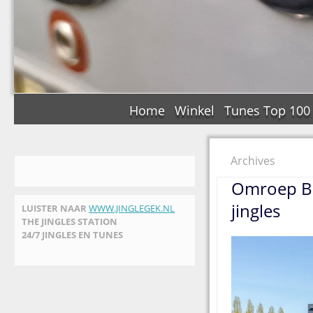
Home
Winkel
Tunes Top 100
Archives
Omroep Br
jingles
LUISTER NAAR
WWW.JINGLEGEK.NL
THE JINGLES STATION
24/7 JINGLES EN TUNES