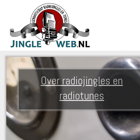
Over radiojingles en
radiotunes