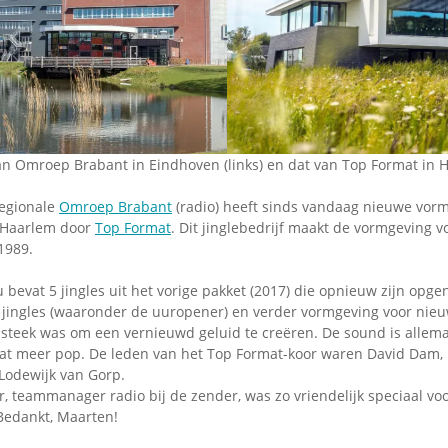
Omroepbanden
Stoomfluit Klaas
Vaak
Uitvinding
jinglecassette
n Omroep Brabant in Eindhoven (links) en dat van Top Format in H
egionale
Omroep Brabant
(radio) heeft sinds vandaag nieuwe vorm
 Haarlem door
Top Format
. Dit jinglebedrijf maakt de vormgeving 
1989.
 bevat 5 jingles uit het vorige pakket (2017) die opnieuw zijn opg
jingles (waaronder de uuropener) en verder vormgeving voor nieuw
nsteek was om een vernieuwd geluid te creëren. De sound is allema
wat meer pop. De leden van het Top Format-koor waren David Dam, 
Lodewijk van Gorp.
, teammanager radio bij de zender, was zo vriendelijk speciaal vo
Bedankt, Maarten!