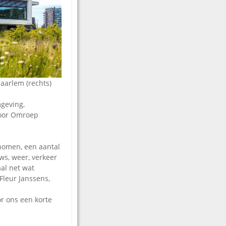
aarlem (rechts)
geving,
voor Omroep
enomen, een aantal
s, weer, verkeer
al net wat
Fleur Janssens,
or ons een korte