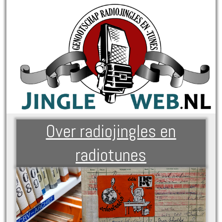
Over radiojingles en
radiotunes