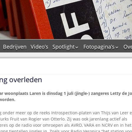
Bedrijven
Video’s
Spotlight
Fotopagina’s
Ove
De Tourflitsjingle –
JAM in pictures
wie zijn de makers?
PAMS in pictures
Jingledemo’s en hun
TM in pictures
tags
ong overleden
Pepper & Tanner i
Dallas jingle city
pictures
De Tourtune
ar woonplaats Laren is dinsdag 1 juli (jingle-) zangeres Letty de J
Top Format in
eworden
.
Ferry Maat 65
pictures
Ferry Maat interview
Dik Voormekaar in
g onder meer op de reeks Introspection-platen van Thijs van Leer e
foto’s
Jingle Awards
urks Fruit van Rogier van Otterlo. Zij was ook jarenlang actief als
res op de radio voor omroepen als AVRO, VARA en NCRV en in het
Jingle NIEUW
ong tientallen jingles in. Zoals voor Radio Veronica “het station v