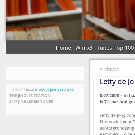
Home
Winkel
Tunes Top 100
Archives
Letty de J
LUISTER NAAR
WWW.JINGLEGEK.NL
8.07.2008 –
In ha
THE JINGLES STATION
24/7 JINGLES EN TUNES
is 71 jaar oud g
Letty de Jong zon
filmmuziek voor T
achtergrondzange
Ramblers. En ze z