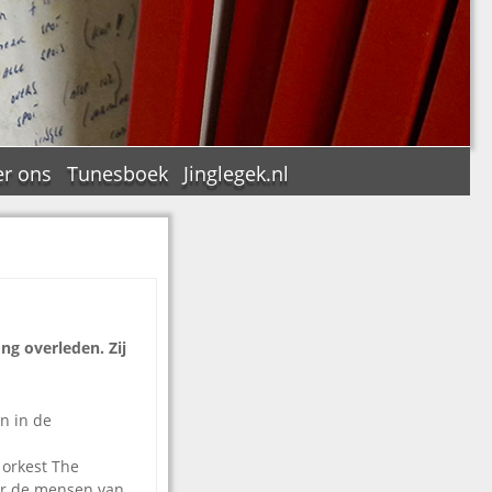
r ons
Tunesboek
Jinglegek.nl
n
ong overleden. Zij
n in de
 orkest The
oor de mensen van