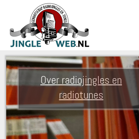
Over radiojingles en
radiotunes