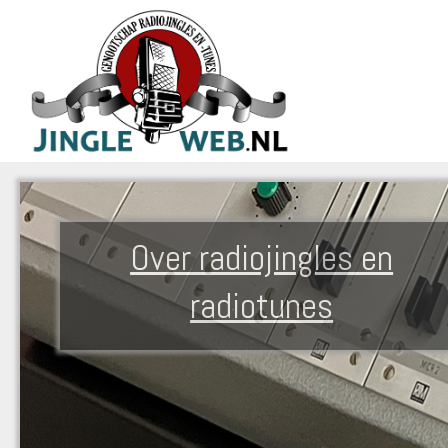
Over radiojingles en
radiotunes