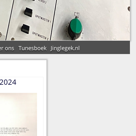
r ons
Tunesboek
Jinglegek.nl
 2024
n