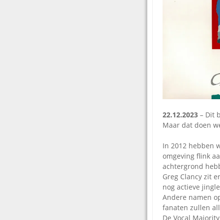
22.12.2023
– Dit 
Maar dat doen we
In 2012 hebben 
omgeving flink aa
achtergrond hebbe
Greg Clancy zit e
nog actieve jingl
Andere namen op 
fanaten zullen a
De Vocal Majority