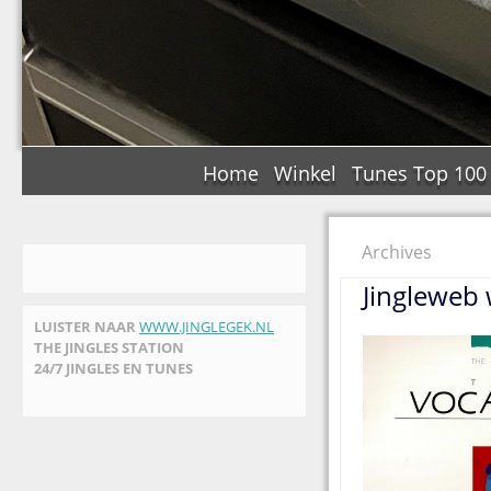
Home
Winkel
Tunes Top 100
Archives
Jingleweb
LUISTER NAAR
WWW.JINGLEGEK.NL
THE JINGLES STATION
24/7 JINGLES EN TUNES