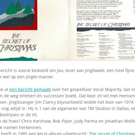
Omroepbanden
Stoomfluit Klaas
Vaak
Uitvinding
jinglecassette
bericht is vooral bedoeld om jou, lezer van Jingleweb, een heel fijn
 wel op een jingle-manier.
we al
een bericht gemaakt
over het gospelkoor Vocal Majority, dat i
n de weg timmert én successen boekt. Dat koor zit vol met mensen 
n. Jinglezanger Jim Clancy bijvoorbeeld leidde het koor van 1974 
r nog altijd in. Hij is 1 van de eigenaren van TM Studios in Dallas, 
ebedrijven in de VS.
de hoes? Chris Kershaw, Bob Piper, Judy Parma en Jonathan Wolfer
lle namen herkennen.
 heeft in 1985 een kerst-album uitgebracht:
The secret of Christma