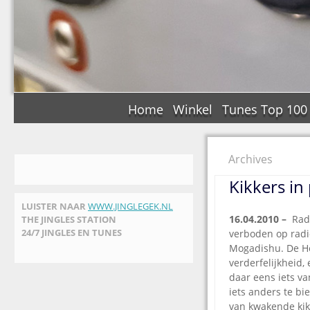
Home
Winkel
Tunes Top 100
Archives
Kikkers in
LUISTER NAAR
WWW.JINGLEGEK.NL
16.04.2010 –
Rad
THE JINGLES STATION
24/7 JINGLES EN TUNES
verboden op radi
Mogadishu. De He
verderfelijkheid,
daar eens iets v
iets anders te b
van kwakende kikk