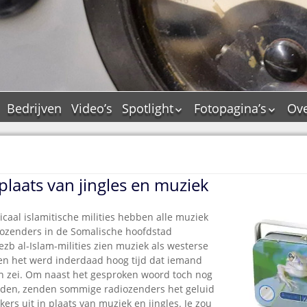
Bedrijven
Video’s
Spotlight
Fotopagina’s
Ove
De Tourflitsjingle –
JAM in pictures
wie zijn de makers?
PAMS in pictures
Jingledemo’s en hun
TM in pictures
tags
 plaats van jingles en muziek
Pepper & Tanner i
Dallas jingle city
pictures
De Tourtune
icaal islamitische milities hebben alle muziek
Top Format in
ozenders in de Somalische hoofdstad
Ferry Maat 65
pictures
zb al-Islam-milities zien muziek als westerse
Ferry Maat interview
Dik Voormekaar in
 en het werd inderdaad hoog tijd dat iemand
foto’s
an zei. Om naast het gesproken woord toch nog
Jingle Awards
ieden, zenden sommige radiozenders het geluid
Jingle NIEUW
ers uit in plaats van muziek en jingles. Je zou