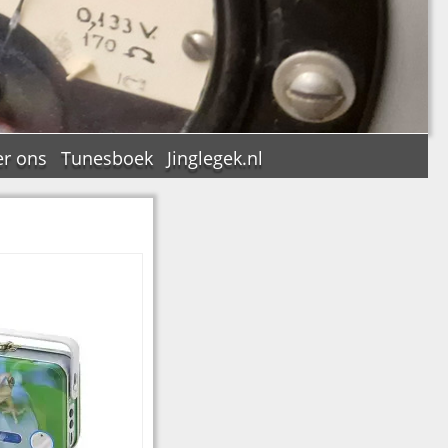
r ons
Tunesboek
Jinglegek.nl
n