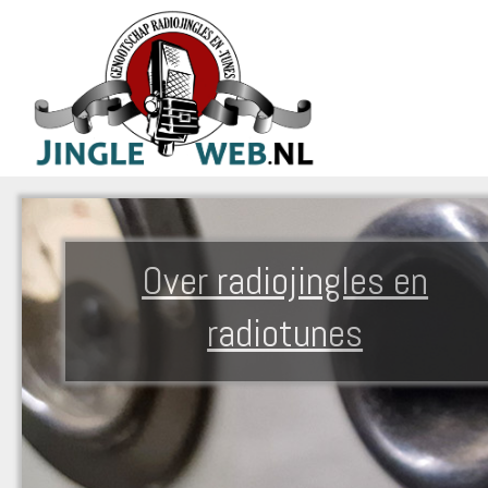
Over radiojingles en
radiotunes