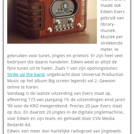
maakt ook
Edwin Evers
gebruik van
library-
muziek.
Muziek per
strekkende
meter, te
gebruiken voor tunes, jingles en promo’s. Er zijn heel veel
bedrijven die daarin handelen. Edwin weet er altijd de
fijne tunes uit te halen. Zoals 1 van zijn openingstunes:
Strike up the band
, uitgebracht door Universal Production
Music op het album Big screen legends vol 2. Gewoon
online te horen.
Vandaag is de laatste uitzending van Evers staat op,
aflevering 173 van jaargang 19, de uitzendingen eind jaren
’90 voor de KRO meegerekend. Precies 20 jaar Evers staat
op dus. En daarom 20 jingles in de digitale jinglemachine,
voor Edwin en zijn team, en gemaakt door CSN Media.
Bedankt Ad.
Edwin, een meer dan hartelijke radiogroet van Jingleweb.