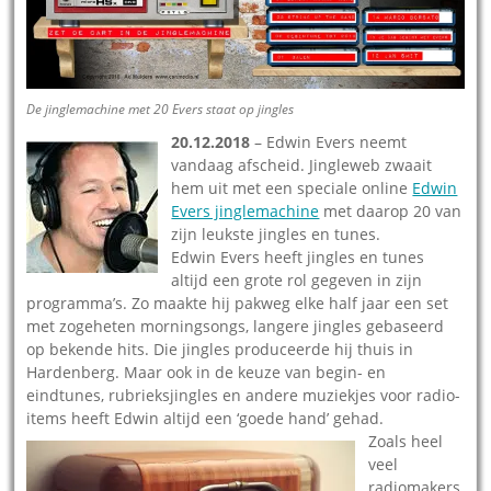
De jinglemachine met 20 Evers staat op jingles
20.12.2018
– Edwin Evers neemt
vandaag afscheid. Jingleweb zwaait
hem uit met een speciale online
Edwin
Evers jinglemachine
met daarop 20 van
zijn leukste jingles en tunes.
Edwin Evers heeft jingles en tunes
altijd een grote rol gegeven in zijn
programma’s. Zo maakte hij pakweg elke half jaar een set
met zogeheten morningsongs, langere jingles gebaseerd
op bekende hits. Die jingles produceerde hij thuis in
Hardenberg. Maar ook in de keuze van begin- en
eindtunes, rubrieksjingles en andere muziekjes voor radio-
items heeft Edwin altijd een ‘goede hand’ gehad.
Zoals heel
veel
radiomakers