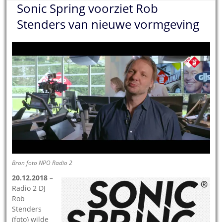
Sonic Spring voorziet Rob
Stenders van nieuwe vormgeving
Bron foto NPO Radio 2
20.12.2018
–
Radio 2 DJ
Rob
Stenders
(foto) wilde