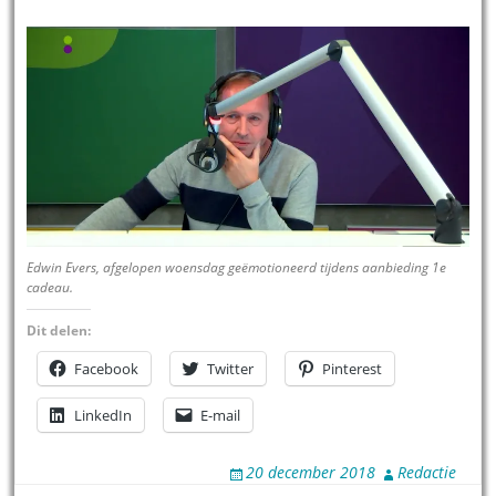
Edwin Evers, afgelopen woensdag geëmotioneerd tijdens aanbieding 1e
cadeau.
Dit delen:
Facebook
Twitter
Pinterest
LinkedIn
E-mail
20 december 2018
Redactie