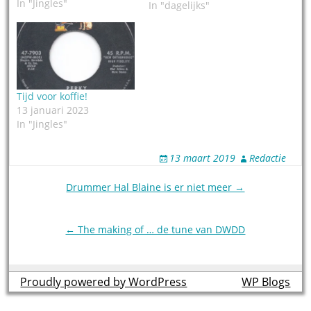
In "Jingles"
jingle, hij is elke dag met
In "dagelijks"
z'n gitaar op zijn site te
zien en te horen.
Bezoekers aan zijn site
kunnen een dag in het
jaar prikken, en…
Tijd voor koffie!
13 januari 2023
In "Jingles"
13 maart 2019
Redactie
Post
Drummer Hal Blaine is er niet meer →
navigation
← The making of … de tune van DWDD
Proudly powered by WordPress
theme by
WP Blogs