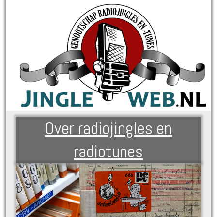
Over radiojingles en
radiotunes