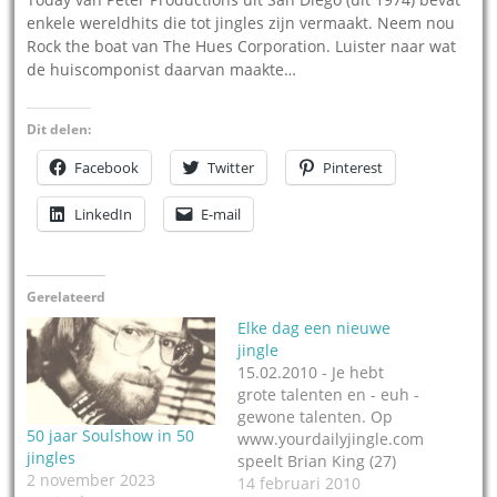
enkele wereldhits die tot jingles zijn vermaakt. Neem nou
Rock the boat van The Hues Corporation. Luister naar wat
de huiscomponist daarvan maakte…
Dit delen:
Facebook
Twitter
Pinterest
LinkedIn
E-mail
Gerelateerd
Elke dag een nieuwe
jingle
15.02.2010 - Je hebt
grote talenten en - euh -
gewone talenten. Op
50 jaar Soulshow in 50
www.yourdailyjingle.com
jingles
speelt Brian King (27)
2 november 2023
elke dag een nieuwe
14 februari 2010