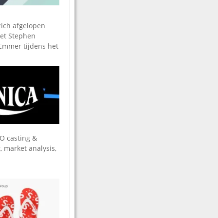
zich afgelopen
met Stephen
Emmer tijdens het
VO casting &
, market analysis,