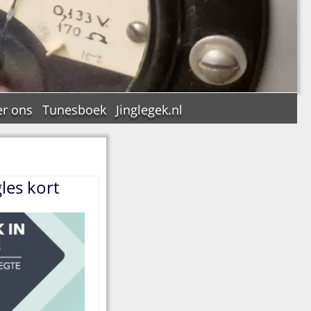
r ons
Tunesboek
Jinglegek.nl
gles kort
n