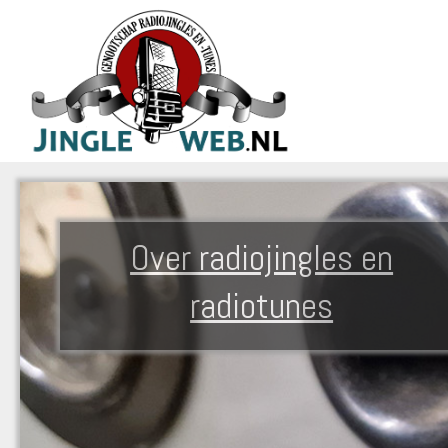
Over radiojingles en
radiotunes