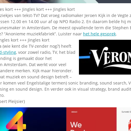
Omroepbanden
es kort +++ Jingles kort +++ Jingles kort
Stoomfluit Klaas
ekjes van tekst-TV? Dat vroeg radiomaker Jeroen Kijk in de Vegte 
Vaak
sen 12.00 en 14.00 uur af op NPO Radio 2. En daarom belde hij 
Uitvinding
unesmaker in Amsterdam. De meest opvallende term die Stephen 
jinglecassette
e? “Anonieme muziekfabriek”. Luister naar
het hele gesprek
.
ingles kort +++ Jingles kort
ca (wie kent die TV-zender nog?) heeft
-styling
, voor zowel radio, TV, het blad
anding is gemaakt door het
n Amsterdam. Dat werkt voor veel
andere merken. Kijk maar hieronder.
wat muziek en sound design betreft –
 er komen veel Engelstalige termen) sonic branding, sound search, 
ing en sound design. En verder ook in visual strategy, brand audit
zo.
ert Pleijsier)