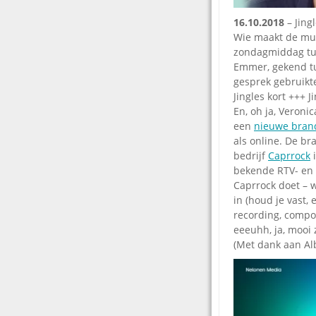
16.10.2018
– Jingl
Wie maakt de muzi
zondagmiddag tus
Emmer, gekend t
gesprek gebruikt
Jingles kort +++ J
En, oh ja, Veroni
een
nieuwe brand
als online. De br
bedrijf
Caprrock
i
bekende RTV- en 
Caprrock doet – 
in (houd je vast,
recording, compos
eeeuhh, ja, mooi 
(Met dank aan Alb