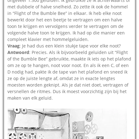
ongeveer 1.500 geluiden. Ik gebruikte ze ik achterwaarts of
met dubbele of halve snelheid. Zo zette ik ook de hommel
in “Flight of the Bumble Bee” in elkaar. Ik heb elke noot
bewerkt door het een beetje te vertragen om een halve
toon te krijgen en vervolgens verder te vertragen om de
volgende halve toon te krijgen. Ik had op die manier een
compleet klavier met hommelgeluiden.
Vraag
: Je had dus een klein stukje tape voor elke noot?
Antwoord
: Precies. Als ik bijvoorbeeld geluiden uit “Flight
of the Bumble Bee” gebruikte, maakte ik iets op het plafond
om ze op te hangen, noot voor noot. En als ik een C, of ​​een
D nodig had, pakte ik de tape van het plafond en sneed ik
ze op de juiste lengte af, omdat ze in exacte lengtes
moesten worden geknipt. Als je dat niet doet, vertragen of
versnellen de ritmes. Dus ik moest voorzichtig zijn bij het
maken van elk geluid.