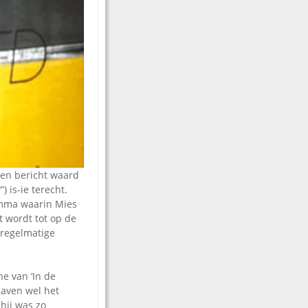
een bericht waard
 is-ie terecht.
ramma waarin Mies
t wordt tot op de
 regelmatige
e van ‘In de
gaven wel het
hij was zo