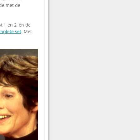
rde met de
t 1 en 2, én de
mplete set
. Met