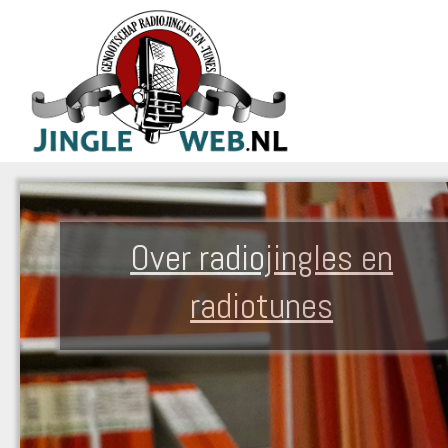
Over radiojingles en
radiotunes