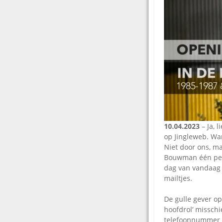
10.04.2023
– Ja, 
op Jingleweb. Wan
Niet door ons, m
Bouwman één perso
dag van vandaag 
mailtjes.
De gulle gever op
hoofdrol’ misschi
telefoonnummer v