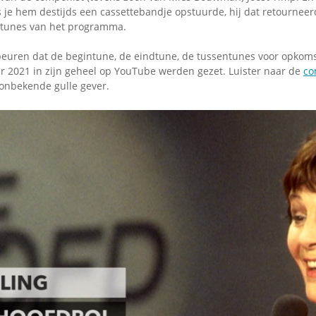
ls je hem destijds een cassettebandje opstuurde, hij dat retournee
n tunes van het programma.
beuren dat de begintune, de eindtune, de tussentunes voor opkoms
ber 2021 in zijn geheel op YouTube werden gezet. Luister naar de
co
onbekende gulle gever.