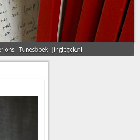
r ons
Tunesboek
Jinglegek.nl
n