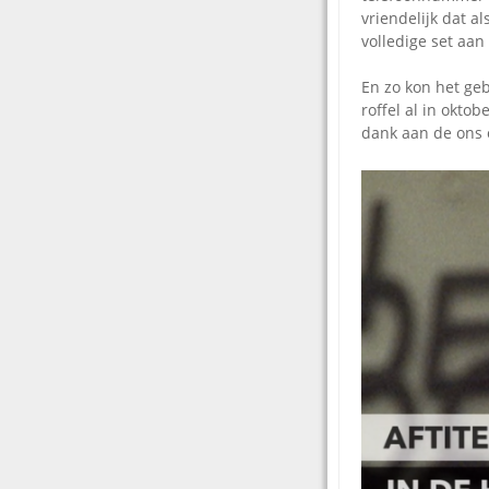
vriendelijk dat a
volledige set aa
En zo kon het ge
roffel al in okto
dank aan de ons 