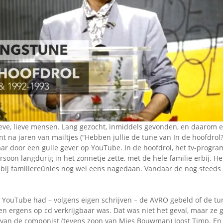
Omroepbanden
Stoomfluit Klaas
Vaak
Uitvinding
jinglecassette
lieve, lieve mensen. Lang gezocht, inmiddels gevonden, en daarom 
t na jaren van mailtjes (“Hebben jullie de tune van In de hoofdrol?”)
aar door een gulle gever op YouTube. In de hoofdrol, het tv-prog
on langdurig in het zonnetje zette, met de hele familie erbij. He
bij familiereünies nog wel eens nagedaan. Vandaar de nog steeds
 YouTube had – volgens eigen schrijven – de AVRO gebeld of de tun
en ergens op cd verkrijgbaar was. Dat was niet het geval, maar ze 
an de componist (tevens zoon van Mies Bouwman) Joost Timp. En 