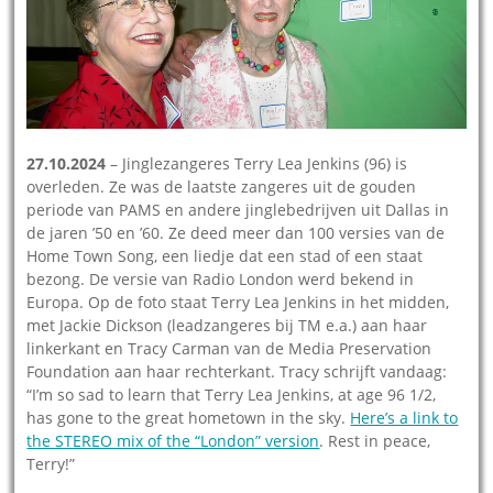
27.10.2024
– Jinglezangeres Terry Lea Jenkins (96) is
overleden. Ze was de laatste zangeres uit de gouden
periode van PAMS en andere jinglebedrijven uit Dallas in
de jaren ’50 en ’60. Ze deed meer dan 100 versies van de
Home Town Song, een liedje dat een stad of een staat
bezong. De versie van Radio London werd bekend in
Europa. Op de foto staat Terry Lea Jenkins in het midden,
met Jackie Dickson (leadzangeres bij TM e.a.) aan haar
linkerkant en Tracy Carman van de Media Preservation
Foundation aan haar rechterkant. Tracy schrijft vandaag:
“I’m so sad to learn that Terry Lea Jenkins, at age 96 1/2,
has gone to the great hometown in the sky.
Here’s a link to
the STEREO mix of the “London” version
. Rest in peace,
Terry!”