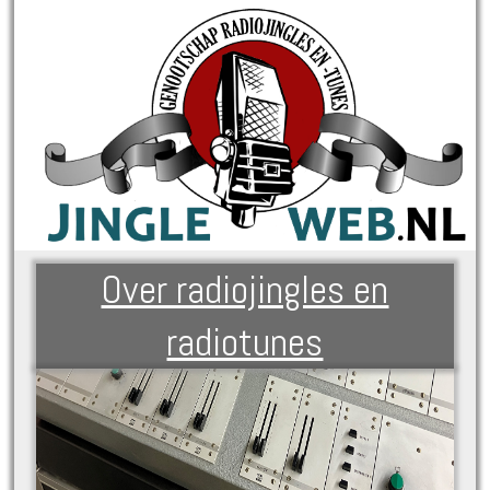
Over radiojingles en
radiotunes