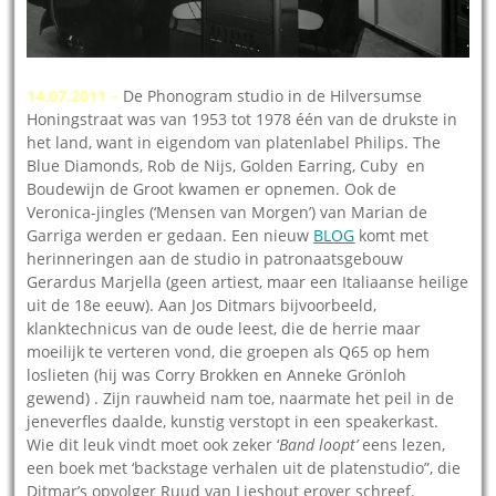
14.07.2011 –
De Phonogram studio in de Hilversumse
Honingstraat was van 1953 tot 1978 één van de drukste in
het land, want in eigendom van platenlabel Philips. The
Blue Diamonds, Rob de Nijs, Golden Earring, Cuby en
Boudewijn de Groot kwamen er opnemen. Ook de
Veronica-jingles (‘Mensen van Morgen’) van Marian de
Garriga werden er gedaan. Een nieuw
BLOG
komt met
herinneringen aan de studio in patronaatsgebouw
Gerardus Marjella (geen artiest, maar een Italiaanse heilige
uit de 18e eeuw). Aan Jos Ditmars bijvoorbeeld,
klanktechnicus van de oude leest, die de herrie maar
moeilijk te verteren vond, die groepen als Q65 op hem
loslieten (hij was Corry Brokken en Anneke Grönloh
gewend) . Zijn rauwheid nam toe, naarmate het peil in de
jeneverfles daalde, kunstig verstopt in een speakerkast.
Wie dit leuk vindt moet ook zeker ‘
Band loopt’
eens lezen,
een boek met ‘backstage verhalen uit de platenstudio”, die
Ditmar’s opvolger Ruud van Lieshout erover schreef.