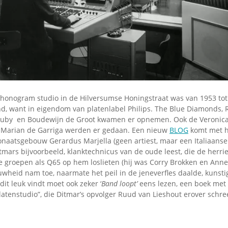
Omroepbanden
Stoomfluit Klaas
Vaak
Uitvinding
jinglecassette
honogram studio in de Hilversumse Honingstraat was van 1953 tot
nd, want in eigendom van platenlabel Philips. The Blue Diamonds, R
Cuby en Boudewijn de Groot kwamen er opnemen. Ook de Veronica-
 Marian de Garriga werden er gedaan. Een nieuw
BLOG
komt met h
onaatsgebouw Gerardus Marjella (geen artiest, maar een Italiaanse 
tmars bijvoorbeeld, klanktechnicus van de oude leest, die de herrie
ie groepen als Q65 op hem loslieten (hij was Corry Brokken en Ann
uwheid nam toe, naarmate het peil in de jeneverfles daalde, kunsti
dit leuk vindt moet ook zeker ‘
Band loopt’
eens lezen, een boek met 
latenstudio”, die Ditmar’s opvolger Ruud van Lieshout erover schre