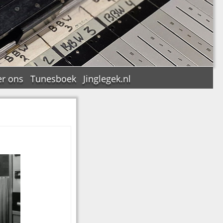
r ons
Tunesboek
Jinglegek.nl
n