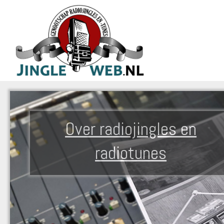
Over radiojingles en
radiotunes