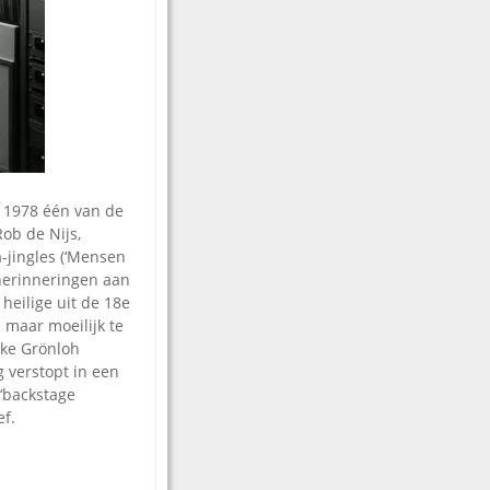
 1978 één van de
ob de Nijs,
jingles (‘Mensen
erinneringen aan
heilige uit de 18e
 maar moeilijk te
eke Grönloh
g verstopt in een
‘backstage
ef.