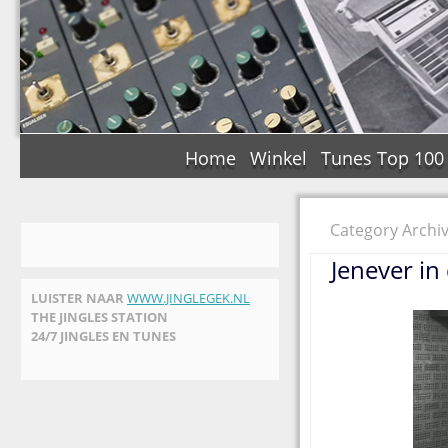
Home
Winkel
Tunes Top 100
Category Archi
Jenever i
LUISTER NAAR
WWW.JINGLEGEK.NL
THE JINGLES STATION
24/7 JINGLES EN TUNES