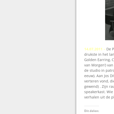
14.07.2011 –
De P
drukste in het la
Golden Earring, 
van Morgen’) van
de studio in patr
eeuw). Aan Jos Di
verteren vond, d
gewend) . Zijn ra
speakerkast. Wie 
verhalen uit de p
Dit delen: