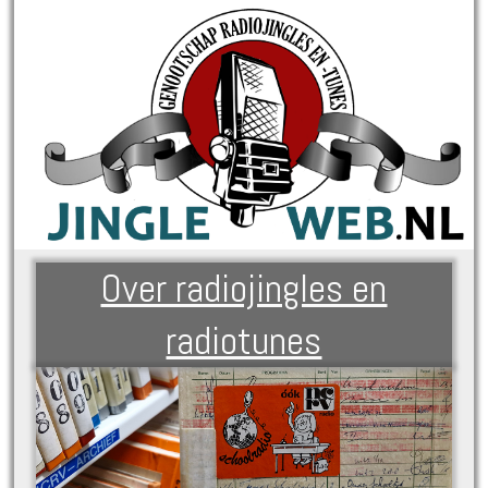
Over radiojingles en
radiotunes