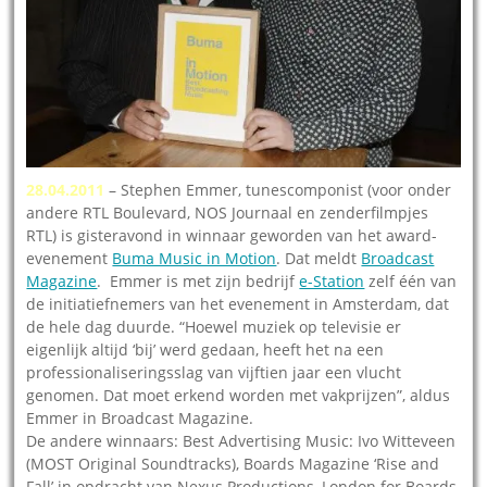
28.04.2011
– Stephen Emmer, tunescomponist (voor onder
andere RTL Boulevard, NOS Journaal en zenderfilmpjes
RTL) is gisteravond in winnaar geworden van het award-
evenement
Buma Music in Motion
. Dat meldt
Broadcast
Magazine
. Emmer is met zijn bedrijf
e-Station
zelf één van
de initiatiefnemers van het evenement in Amsterdam, dat
de hele dag duurde. “Hoewel muziek op televisie er
eigenlijk altijd ‘bij’ werd gedaan, heeft het na een
professionaliseringsslag van vijftien jaar een vlucht
genomen. Dat moet erkend worden met vakprijzen”, aldus
Emmer in Broadcast Magazine.
De andere winnaars: Best Advertising Music: Ivo Witteveen
(MOST Original Soundtracks), Boards Magazine ‘Rise and
Fall’ in opdracht van Nexus Productions, London for Boards