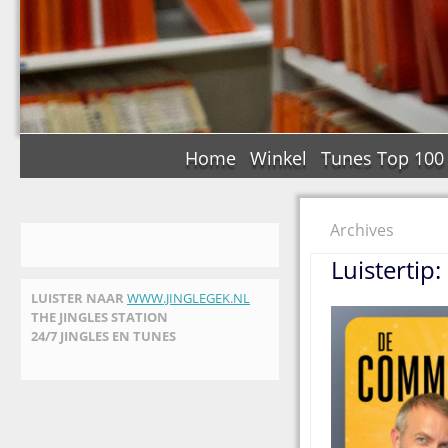
Home
Winkel
Tunes Top 100
Archives
Luistertip
LUISTER NAAR
WWW.JINGLEGEK.NL
THE JINGLES STATION
24/7 JINGLES EN TUNES