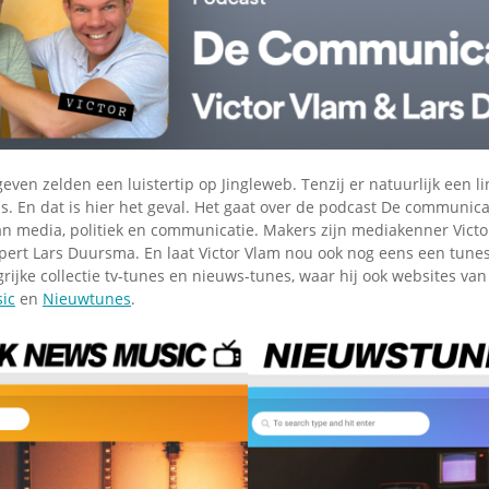
Omroepbanden
Stoomfluit Klaas
Vaak
Uitvinding
jinglecassette
even zelden een luistertip op Jingleweb. Tenzij er natuurlijk een l
is. En dat is hier het geval. Het gaat over de podcast De communica
an media, politiek en communicatie. Makers zijn mediakenner Vict
ert Lars Duursma. En laat Victor Vlam nou ook nog eens een tunes-
ijke collectie tv-tunes en nieuws-tunes, waar hij ook websites van 
ic
en
Nieuwtunes
.