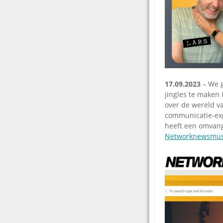
17.09.2023
– We g
jingles te maken 
over de wereld v
communicatie-exp
heeft een omvangr
Networknewsmus