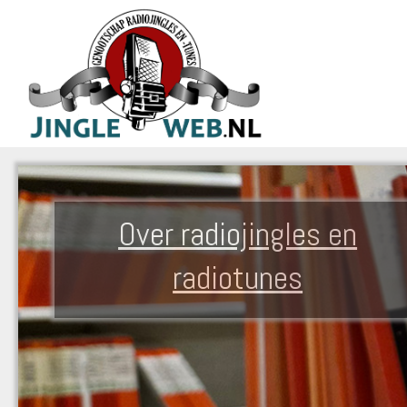
Over radiojingles en
radiotunes