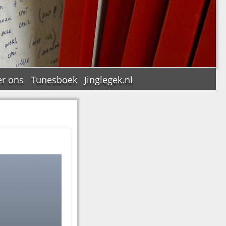
r ons
Tunesboek
Jinglegek.nl
n