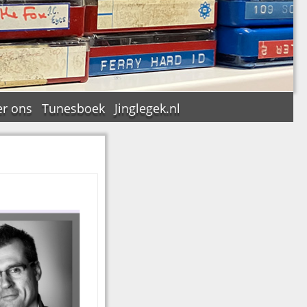
r ons
Tunesboek
Jinglegek.nl
n