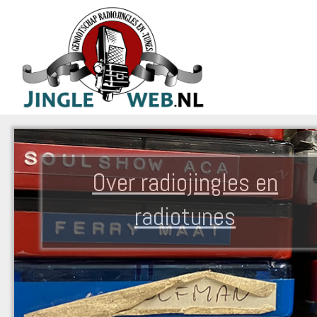
Over radiojingles en
radiotunes