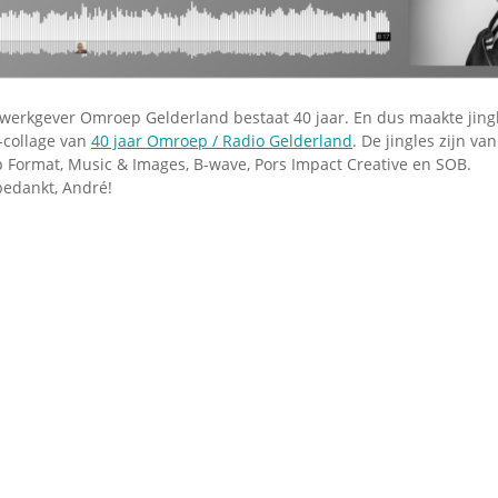
Omroepbanden
Stoomfluit Klaas
Vaak
Uitvinding
jinglecassette
 werkgever Omroep Gelderland bestaat 40 jaar. En dus maakte jing
-collage van
40 jaar Omroep / Radio Gelderland
. De jingles zijn va
 Format, Music & Images, B-wave, Pors Impact Creative en SOB.
bedankt, André!