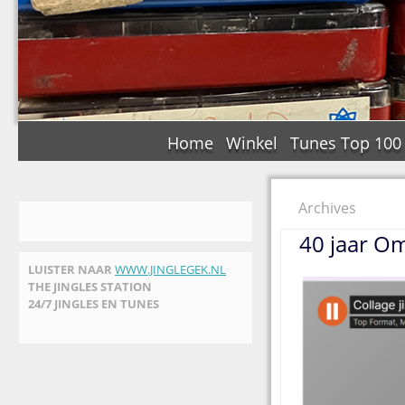
Home
Winkel
Tunes Top 100
Archives
40 jaar Om
LUISTER NAAR
WWW.JINGLEGEK.NL
THE JINGLES STATION
24/7 JINGLES EN TUNES