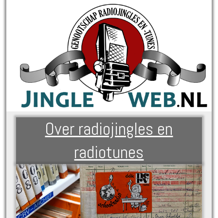
Over radiojingles en
radiotunes