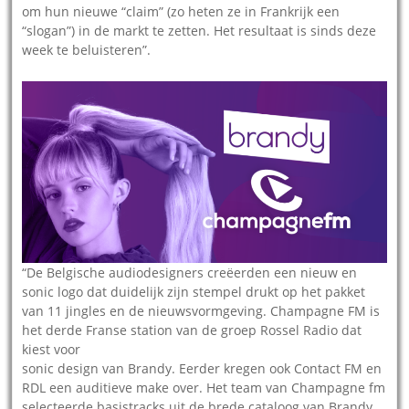
om hun nieuwe “claim” (zo heten ze in Frankrijk een
“slogan”) in de markt te zetten. Het resultaat is sinds deze
week te beluisteren”.
“De Belgische audiodesigners creëerden een nieuw en
sonic logo dat duidelijk zijn stempel drukt op het pakket
van 11 jingles en de nieuwsvormgeving. Champagne FM is
het derde Franse station van de groep Rossel Radio dat
kiest voor
sonic design van Brandy. Eerder kregen ook Contact FM en
RDL een auditieve make over. Het team van Champagne fm
selecteerde basistracks uit de brede cataloog van Brandy.