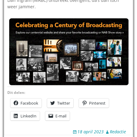
Dan Ingram (WABC) ontbreekt overigens, da’s dan toch
weer jammer.
Dit delen:
Facebook
Twitter
Pinterest
LinkedIn
E-mail
18 april 2023
Redactie