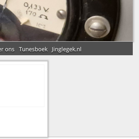
r ons
Tunesboek
Jinglegek.nl
n