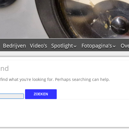
Bedrijven
Video’s
Spotlight
Fotopagina’s
Ove
De Tourflitsjingle –
JAM in pictures
wie zijn de makers?
PAMS in pictures
und
Jingledemo’s en hun
TM in pictures
tags
 find what you’re looking for. Perhaps searching can help.
Pepper & Tanner i
Dallas jingle city
pictures
De Tourtune
Top Format in
Ferry Maat 65
pictures
Ferry Maat interview
Dik Voormekaar in
foto’s
Jingle Awards
Jingle NIEUW