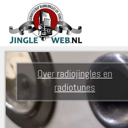
Over radiojingles en
radiotunes