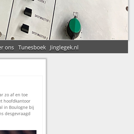
r ons
Tunesboek
Jinglegek.nl
n
ar zo af en toe
et hoofdkantoor
al in Boulogne bij
 ons desgevraagd