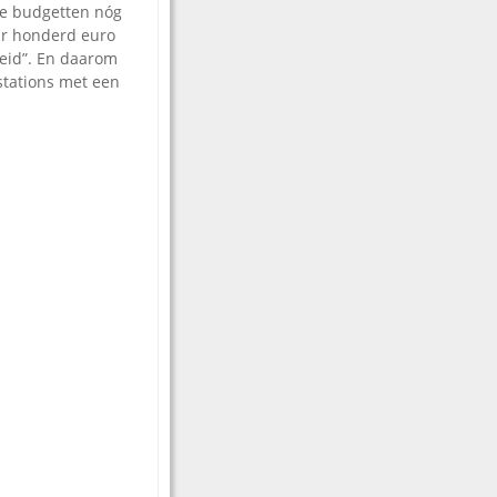
 de budgetten nóg
aar honderd euro
leid”. En daarom
stations met een