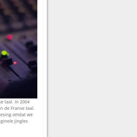
e taal. In 2004
n de Franse taal.
-resing omdat we
ginele jingles