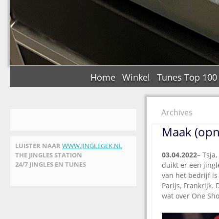
Home
Winkel
Tunes Top 100
Archives
Maak (opn
LUISTER NAAR
WWW.JINGLEGEK.NL
03.04.2022
– Tsja
THE JINGLES STATION
24/7 JINGLES EN TUNES
duikt er een jing
van het bedrijf is
Parijs, Frankrijk
wat over One Shot