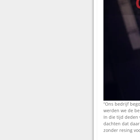
“Ons bedrijf bego
werden we de bela
In die tijd deden
dachten dat daar
zonder resing voo