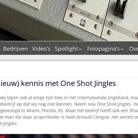
Bedrijven
Video’s
Spotlight
Fotopagina’s
Ove
De Tourflitsjingle –
JAM in pictures
wie zijn de makers?
PAMS in pictures
Jingledemo’s en hun
TM in pictures
tags
ieuw) kennis met One Shot Jingles
Pepper & Tanner i
Dallas jingle city
pictures
De Tourtune
, wij lopen ook al enige tijd mee in het internationale jingleland, ma
Top Format in
lebedrijf op dat wij nog niet kennen. Neem nou One Shot Jingles. H
Ferry Maat 65
pictures
 gevestigd in Miami, Florida, VS. Maar het bedrijf heeft ook een filia
Ferry Maat interview
Dik Voormekaar in
. De man die daar projectleider is heet Arnaud Clergue. Het vertelt
foto’s
 Jingles.
Jingle Awards
Jingle NIEUW