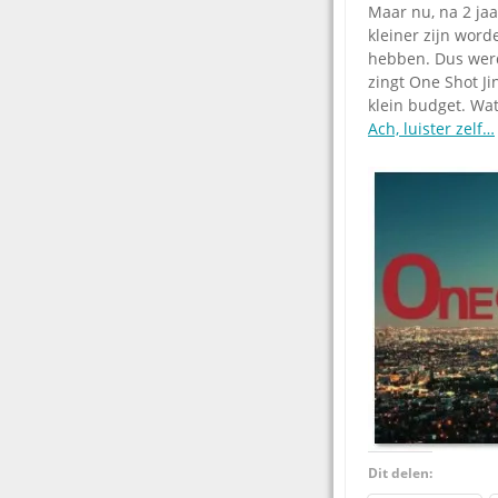
Maar nu, na 2 jaa
kleiner zijn word
hebben. Dus werd
zingt One Shot Ji
klein budget. Wat
Ach, luister zelf…
Dit delen: