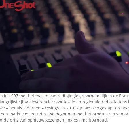
Omroepbanden
Stoomfluit Klaas
Vaak
Uitvinding
jinglecassette
n in 1997 met het maken van radiojingles, voornamelijk in de Frans
ngrijkste jingleleverancier voor lokale en regionale radiostations i
 we – net als iedereen – resings. In 2016 zijn we overgestapt op no
 een markt voor zou zijn. We begonnen met het produceren van ori
r de prijs van opnieuw gezongen jingles”, mailt Arnaud.”