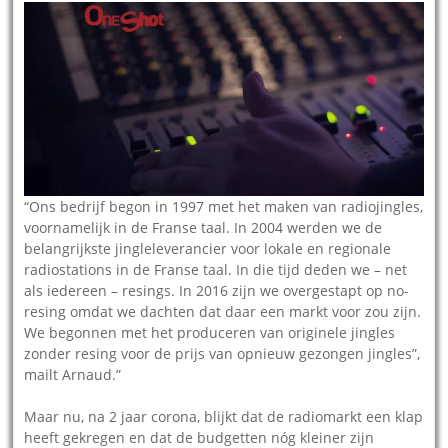
“Ons bedrijf begon in 1997 met het maken van radiojingles,
voornamelijk in de Franse taal. In 2004 werden we de
belangrijkste jingleleverancier voor lokale en regionale
radiostations in de Franse taal. In die tijd deden we – net
als iedereen – resings. In 2016 zijn we overgestapt op no-
resing omdat we dachten dat daar een markt voor zou zijn.
We begonnen met het produceren van originele jingles
zonder resing voor de prijs van opnieuw gezongen jingles”,
mailt Arnaud.”
Maar nu, na 2 jaar corona, blijkt dat de radiomarkt een klap
heeft gekregen en dat de budgetten nóg kleiner zijn