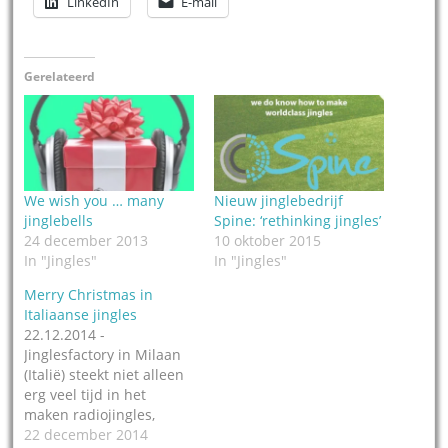
LinkedIn
E-mail
Gerelateerd
We wish you … many
Nieuw jinglebedrijf
jinglebells
Spine: ‘rethinking jingles’
24 december 2013
10 oktober 2015
In "Jingles"
In "Jingles"
Merry Christmas in
Italiaanse jingles
22.12.2014 -
Jinglesfactory in Milaan
(Italië) steekt niet alleen
erg veel tijd in het
maken radiojingles,
maar ook in het maken
22 december 2014