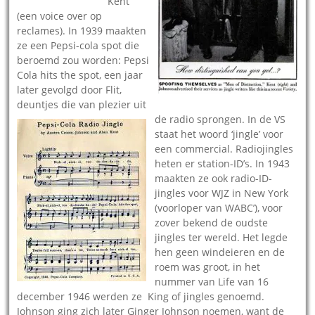
Kent
(een voice over op
reclames). In 1939 maakten
ze een Pepsi-cola spot die
beroemd zou worden: Pepsi
Cola hits the spot, een jaar
later gevolgd door Flit,
deuntjes die van plezier uit
de radio spronge
n. In de VS
staat het woord ‘jingle’ voor
een commercial. Radiojingles
heten er station-ID’s. In 1943
maakten ze ook radio-ID-
jingles voor WJZ in New York
(voorloper van WABC’), voor
zover bekend de oudste
jingles ter wereld. Het legde
hen geen windeieren en de
roem was groot, in het
nummer van Life van 16
december 1946 werden ze King of jingles genoemd.
Johnson ging zich later Ginger Johnson noemen, want de